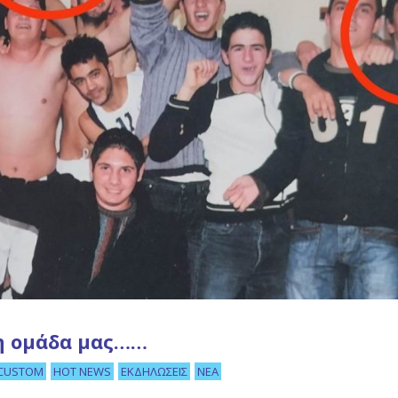
 η ομάδα μας……
CUSTOM
HOT NEWS
ΕΚΔΗΛΏΣΕΙΣ
ΝΈΑ