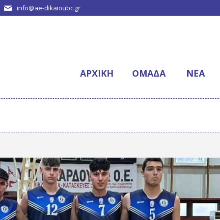
info@ae-dikaioubc.gr
ΑΡΧΙΚΉ
ΟΜΆΔΑ
NΈΑ