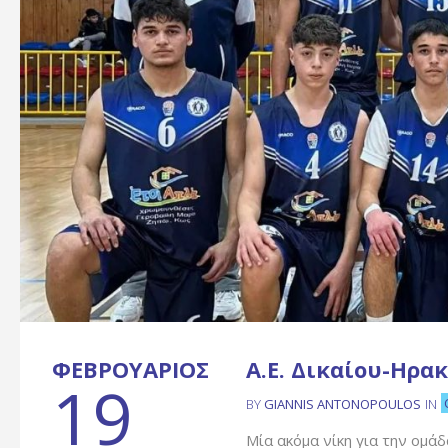
ΦΕΒΡΟΥΆΡΙΟΣ
Α.Ε. Δικαίου-Ηρα
19
BY
GIANNIS ANTONOPOULOS
IN
Μία ακόμα νίκη για την ομά