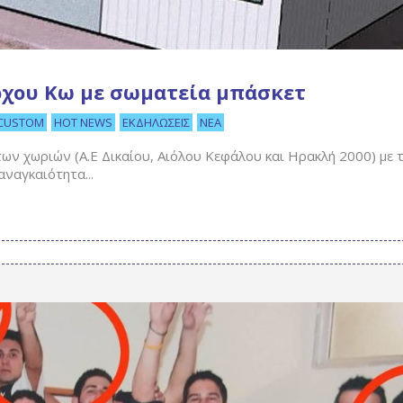
χου Κω με σωματεία μπάσκετ
CUSTOM
HOT NEWS
ΕΚΔΗΛΏΣΕΙΣ
ΝΈΑ
ν χωριών (Α.Ε Δικαίου, Αιόλου Κεφάλου και Ηρακλή 2000) με 
αναγκαιότητα...