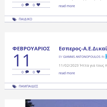
0
0
read more
ΠΑΙΔΙΚΟ
ΦΕΒΡΟΥΆΡΙΟΣ
Εσπερος-Α.Ε.Δικα
11
BY
GIANNIS ANTONOPOULOS
IN
11/02/2023 Ήττα για τους π
0
0
read more
ΠΑΜΠΑΙΔΕΣ