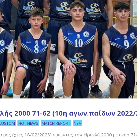
κλής 2000 71-62 (10η αγων.παίδων 2022/
CUSTOM
HOT NEWS
MATCH REPORT
ΝΈΑ
δα μας (χτες 18/02/2023) νικώντας τον Ηρακλή 2000 με σκορ 71