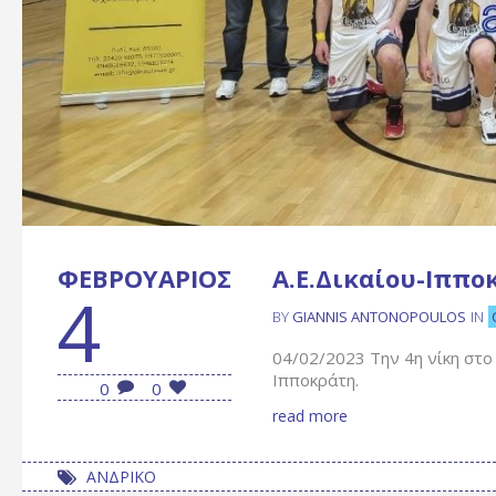
ΦΕΒΡΟΥΆΡΙΟΣ
Α.Ε.Δικαίου-Ιππο
4
BY
GIANNIS ANTONOPOULOS
IN
04/02/2023 Την 4η νίκη στο
Ιπποκράτη.
0
0
read more
ΑΝΔΡΙΚΟ