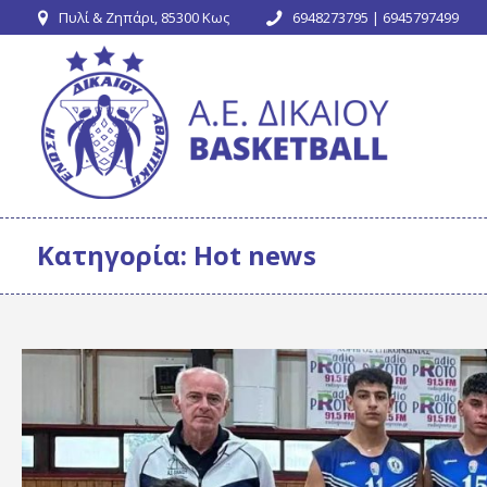
Πυλί & Ζηπάρι, 85300 Κως
6948273795 | 6945797499
Κατηγορία:
Hot news