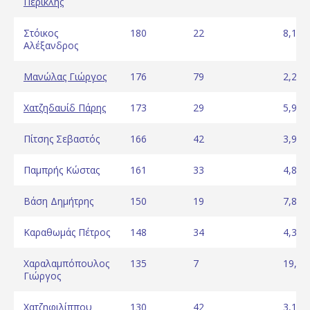
Περικλής
Στόικος
180
22
8,18
Αλέξανδρος
Μανώλας Γιώργος
176
79
2,23
Χατζηδαυίδ Πάρης
173
29
5,97
Πίτσης Σεβαστός
166
42
3,95
Παμπρής Κώστας
161
33
4,88
Βάση Δημήτρης
150
19
7,89
Καραθωμάς Πέτρος
148
34
4,35
Χαραλαμπόπουλος
135
7
19,29
Γιώργος
Χατζηφιλίππου
130
42
3,10