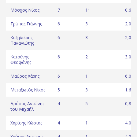
Μόσχος Νίκος
7
11
0,64
Τρύπας Γιάννης
6
3
2,00
Καζηλιέρης
6
3
2,00
Παναγιώτης
Κατσένης
6
2
3,00
Θεοφάνης
Μαύρος Xάρης
6
1
6,00
Μεταξωτός Νίκος
5
3
1,67
Δρόσος Αντώνης
4
5
0,80
του Μιχαήλ
Χαρίσης Κώστας
4
1
4,00
Χρύσης Αντωνης
4
1
4,00