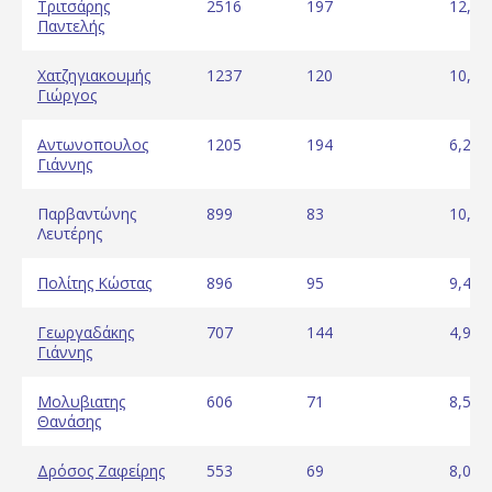
Τριτσάρης
2516
197
12,77
Παντελής
Χατζηγιακουμής
1237
120
10,31
Γιώργος
Αντωνοπουλος
1205
194
6,21
Γιάννης
Παρβαντώνης
899
83
10,83
Λευτέρης
Πολίτης Κώστας
896
95
9,43
Γεωργαδάκης
707
144
4,91
Γιάννης
Μολυβιατης
606
71
8,54
Θανάσης
Δρόσος Ζαφείρης
553
69
8,01