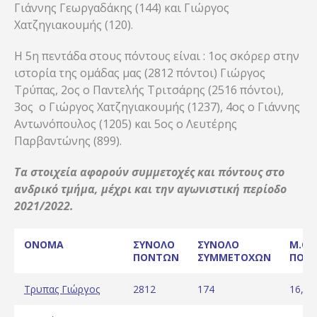
Γιάννης Γεωργαδάκης (144) και Γιώργος
Χατζηγιακουμής (120).
H 5η πεντάδα στους πόντους είναι : 1ος σκόρερ στην
ιστορία της ομάδας μας (2812 πόντοι) Γιώργος
Τρύπας, 2ος ο Παντελής Τριτσάρης (2516 πόντοι),
3ος ο Γιώργος Χατζηγιακουμής (1237), 4ος ο Γιάννης
Αντωνόπουλος (1205) και 5ος ο Λευτέρης
Παρβαντώνης (899).
Τα στοιχεία αφορούν συμμετοχές και πόντους στο
ανδρικό τμήμα, μέχρι και την αγωνιστική περίοδο
2021/2022.
ONOMA
ΣΥΝΟΛΟ
ΣΥΝΟΛΟ
M.O.
ΠΟΝΤΩΝ
ΣΥΜΜΕΤΟΧΩΝ
ΠΟΝ
Τρυπας Γιώργος
2812
174
16,16