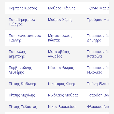
Παμπρής Κώστας
Μαύρος Γιάννης
Τζόγια Μαρία
Παπαδημητρίου
Μαύρος Χάρης
Τρούμπα Μαριέ
Γιώργος
Παπακωνσταντίνου
Μητσόπουλος
Τσαμπουνιάρη
Γιάννης
Κώστας
Δημητρα
Παπούλης
Μοσχοβάκης
Τσαμπουνιάρη
Δημήτρης
Ανδρέας
Κατερίνα
Παρβαντώνης
Νάτσιος Θωμάς
Τσαμπουνιάρη
Λευτέρης
Νικολέτα
Πίτσης Θοδωρής
Νικηταράς Χάρης
Τσάνη Έλντα
Πίτσης Μιχάλης
Νικόλαος Μούρας
Τσαούση Βαλά
Πίτσης Σεβαστός
Νίκος Βασιλείου
Φλάσκου Νικολ