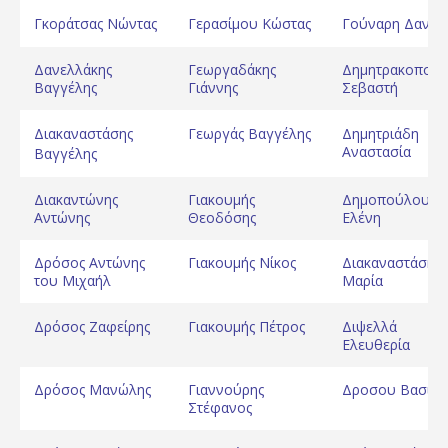
Γκοράτσας Νώντας
Γερασίμου Κώστας
Γούναρη Δανάη
Δανελλάκης
Γεωργαδάκης
Δημητρακοπού
Βαγγέλης
Γιάννης
Σεβαστή
Διακαναστάσης
Γεωργάς Βαγγέλης
Δημητριάδη
Αναστασία
Βαγγέλης
Διακαντώνης
Γιακουμής
Δημοπούλου
Αντώνης
Θεοδόσης
Ελένη
Δρόσος Αντώνης
Γιακουμής Νίκος
Διακαναστάση
του Μιχαήλ
Μαρία
Δρόσος Ζαφείρης
Γιακουμής Πέτρος
Διψελλά
Ελευθερία
Δρόσος Μανώλης
Γιαννούρης
Δροσου Βασιλι
Στέφανος