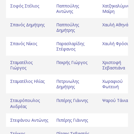
Σοφός Στέλιος
Παππούλης
Χατζηκαλύμνιου
Αντώνης
Μαίρη
Σπανός Δημήτρης
Παππούλης
Χαυλή Αθηνά
Δημήτρης
Σπανός Νίκος
Παρασλαρίδης
Χαυλή Φρόσω
Στέφανος
Σταματέλος
Πεκρής Γιώργος
Χριστοφή
Γιώργος
Σεβαστιάνα
Σταματέλος Ηλίας
Πετρινωλης
Χωραφιού
Δημήτρης
Φωτεινή
Σταυρόπουλος
Πιπέρης Γιάννης
Ψαρού Τάνια
Ανδρέας
Στεφάνου Αντώνης
Πιπέρης Γιάννης
Στόικος
Πίτσης Σεβαστός