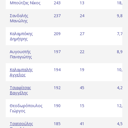
Μπούτζας Νίκος
243
13
18,69
Σανδαλής
237
24
9,88
Μανώλης
Καλαμπόκης
209
27
7,74
Δημήτρης
Αυγουστής
197
22
8,95
Παναγιώτης
Καλαμπαλής
194
19
10,21
Αγγελος
Τσιαφίτσας
192
45
4,27
Βαγγέλης
Θεοδωρόπουλος
190
15
12,67
Γιώργος
Τσατσούλης
185
41
4,51