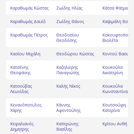
Καραθωμάς Κώστας
Ζωίδης Ηλίας
Κάτσα Φάτμα
Καραθωμάς Δαυίδ
Ζωίδης Θάνος
Καψιμάλη Βούλ
Καραθωμάς Πέτρος
Θεοδοσίου
Κοκουφτοπούλ
Θεοδόσης
Βιολέτα
Κασίου Μιχάλη
Θεοδώρου Κώστας
Κοντού Βασιλικ
Κατσένης
Καζηλιερης
Κουκούλα
Θεοφάνης
Παναγιώτης
Αικατερίνη
Κατσούβας
Καλής Νίκος
Κουκούλα
Λεωνίδας
Κωνσταντίνα
Κενανόποτυλος
Κάννης
Κουτσούφη
Χάρης
Αφεντούλης
Κατερίνα
Κεφαλιανός
Καπερώνης
Κρίτου Ανθή
Δημητρης
Βασίλης