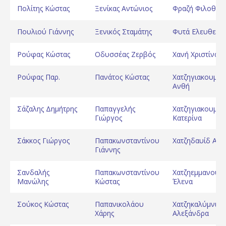
Πολίτης Κώστας
Ξενίκας Αντώνιος
Φραζή Φιλοθέη
Πουλιού Γιάννης
Ξενικός Σταμάτης
Φυτά Ελευθερία
Ρούφας Κώστας
Οδυσσέας Ζερβός
Χανή Χριστίνα
Ρούφας Παρ.
Πανάτος Κώστας
Χατζηγιακουμή
Ανθή
Σάζαλης Δημήτρης
Παπαγγελής
Χατζηγιακουμή
Γιώργος
Κατερίνα
Σάκκος Γιώργος
Παπακωνσταντίνου
Χατζηδαυίδ Ανθ
Γιάννης
Σανδαλής
Παπακωνσταντίνου
Χατζηεμμανουή
Μανώλης
Κώστας
Έλενα
Σούκος Κώστας
Παπανικολάου
Χατζηκαλύμνιου
Χάρης
Αλεξάνδρα