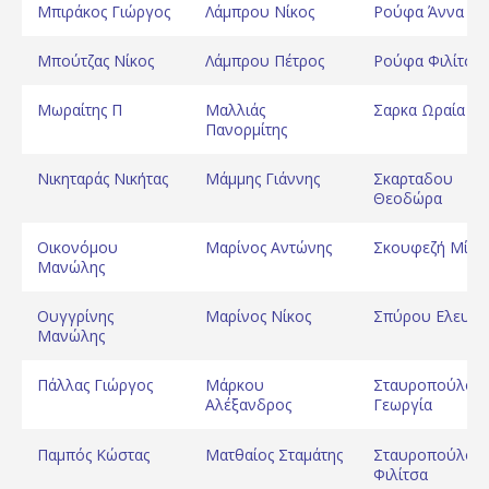
Μπιράκος Γιώργος
Λάμπρου Νίκος
Ρούφα Άννα
Μπούτζας Νίκος
Λάμπρου Πέτρος
Ρούφα Φιλίτσα
Μωραίτης Π
Μαλλιάς
Σαρκα Ωραία
Πανορμίτης
Νικηταράς Νικήτας
Μάμμης Γιάννης
Σκαρταδου
Θεοδώρα
Οικονόμου
Μαρίνος Αντώνης
Σκουφεζή Μίνα
Μανώλης
Ουγγρίνης
Μαρίνος Νίκος
Σπύρου Ελευθε
Μανώλης
Πάλλας Γιώργος
Μάρκου
Σταυροπούλου
Αλέξανδρος
Γεωργία
Παμπός Κώστας
Ματθαίος Σταμάτης
Σταυροπούλου
Φιλίτσα