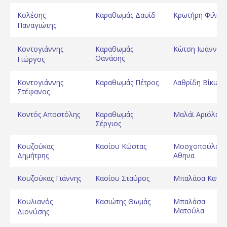
Κολέσης
Καραθωμάς Δαυίδ
Κρωτήρη Φιλίτσ
Παναγιώτης
Κοντογιάννης
Καραθωμάς
Κώτση Ιωάννα
Θανάσης
Γιώργος
Κοντογιάννης
Καραθωμάς Πέτρος
Λαθρίδη Βίκυ
Στέφανος
Κοντός Αποστόλης
Καραθωμάς
Μαλάϊ Αριόλα
Σέργιος
Κουζούκας
Κασίου Κώστας
Μοσχοπούλου
Δημήτρης
Αθηνα
Κουζούκας Γιάννης
Κασίου Σταύρος
Μπαλάσα Κατερ
Κουλιανός
Κασιώτης Θωμάς
Μπαλάσα
Ματούλα
Διονύσης