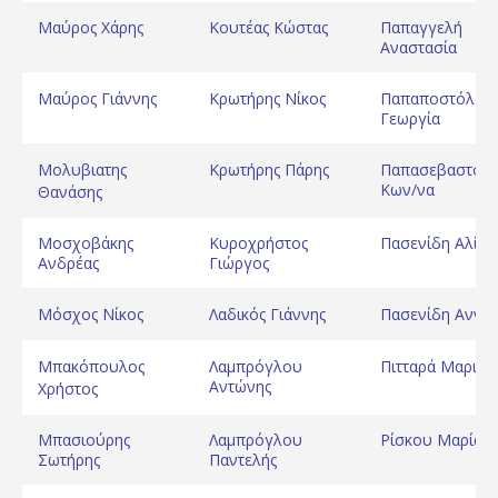
Μαύρος Xάρης
Κουτέας Κώστας
Παπαγγελή
Αναστασία
Μαύρος Γιάννης
Κρωτήρης Νίκος
Παπαποστόλου
Γεωργία
Μολυβιατης
Κρωτήρης Πάρης
Παπασεβαστού
Κων/να
Θανάσης
Μοσχοβάκης
Κυροχρήστος
Πασενίδη Αλίκη
Ανδρέας
Γιώργος
Μόσχος Νίκος
Λαδικός Γιάννης
Πασενίδη Αννα
Μπακόπουλος
Λαμπρόγλου
Πιτταρά Μαριέτ
Αντώνης
Χρήστος
Μπασιούρης
Λαμπρόγλου
Ρίσκου Μαρία
Σωτήρης
Παντελής