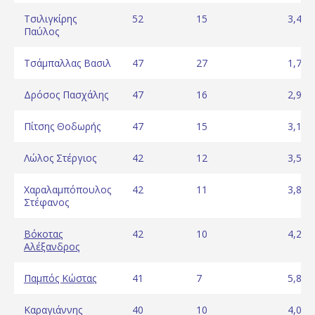
Τσιλιγκίρης
52
15
3,47
Παύλος
Τσάμπαλλας Βασιλ
47
27
1,74
Δρόσος Πασχάλης
47
16
2,94
Πίτσης Θοδωρής
47
15
3,13
Λώλος Στέργιος
42
12
3,50
Χαραλαμπόπουλος
42
11
3,82
Στέφανος
Βόκοτας
42
10
4,20
Αλέξανδρος
Παμπός Κώστας
41
7
5,86
Καραγιάννης
40
10
4,00