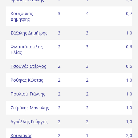
Κουζούκας
3
4
0,75
Δημήτρης
Σάζαλης Δημήτρης
3
3
1,00
Φιλιππόπουλος
2
3
0,67
Ηλίας
Τσουνάς Στέργος
2
3
0,67
Ρούφας Κώστας
2
2
1,00
Πουλιού Γιάννης
2
2
1,00
Ζαϊμάκης Μανώλης
2
2
1,00
Αγρέλλης Γιώργος
2
2
1,00
Κουλιανός
2
1
2,00