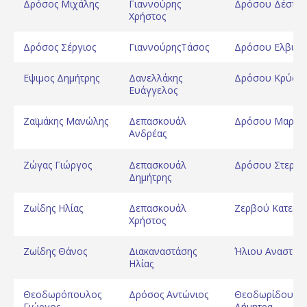
Δρόσος Μιχάλης
Γιαννούρης
Δρόσου Δέσποι
Χρήστος
Δρόσος Σέργιος
ΓιαννούρηςΤάσος
Δρόσου Ελβύρ
Εψιμος Δημήτρης
Δανελλάκης
Δρόσου Κρύστ
Ευάγγελος
Ζαϊμάκης Μανώλης
Δεπασκουάλ
Δρόσου Μαριά
Ανδρέας
Ζώγας Γιώργος
Δεπασκουάλ
Δρόσου Στεργί
Δημήτρης
Ζωίδης Ηλίας
Δεπασκουάλ
Ζερβού Κατερίν
Χρήστος
Ζωίδης Θάνος
Διακαναστάσης
Ήλιου Αναστασ
Ηλίας
Θεοδωρόπουλος
Δρόσος Αντώνιος
Θεοδωρίδου
Γιώργος
Δήμητρα