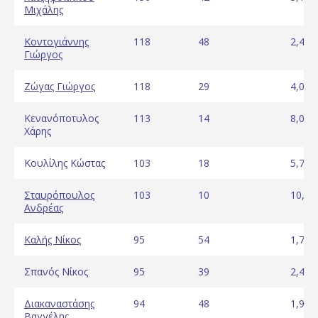
Μιχάλης
Κοντογιάννης
118
48
2,46
Γιώργος
Ζώγας Γιώργος
118
29
4,07
Κενανόποτυλος
113
14
8,07
Χάρης
Κουλίλης Κώστας
103
18
5,72
Σταυρόπουλος
103
10
10,30
Ανδρέας
Καλής Νίκος
95
54
1,76
Σπανός Νίκος
95
39
2,44
Διακαναστάσης
94
48
1,96
Βαγγέλης