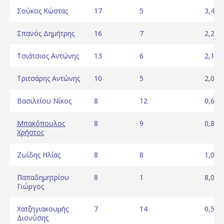
Σούκος Κώστας
17
5
3,40
Σπανός Δημήτρης
16
7
2,29
Τσιάτσιος Αντώνης
13
6
2,17
Τριτσάρης Αντώνης
10
5
2,00
Βασιλείου Νίκος
8
12
0,67
Μπακόπουλος
8
9
0,89
Χρήστος
Ζωίδης Ηλίας
8
8
1,00
Παπαδημητρίου
8
1
8,00
Γιώργος
Χατζηγιακουμής
7
14
0,50
Διονύσης