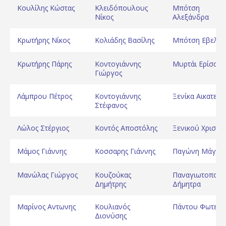
Κουλίλης Κώστας
Κλειδόπουλους
Μπότση
Νίκος
Αλεξάνδρα
Κρωτήρης Νίκος
Κολιάδης Βασίλης
Μπότση Εβελίν
Κρωτήρης Πάρης
Κοντογιάννης
Μυρτάι Ερίσα
Γιώργος
Λάμπρου Πέτρος
Κοντογιάννης
Ξενίκα Αικατερί
Στέφανος
Λώλος Στέργιος
Κοντός Αποστόλης
Ξενικού Χριστίν
Μάμος Γιάννης
Κοσσαρης Γιάννης
Παγώνη Μάγδα
Μανώλας Γιώργος
Κουζούκας
Παναγιωτοπού
Δημήτρης
Δήμητρα
Μαρίνος Αντωνης
Κουλιανός
Πάντου Φωτειν
Διονύσης