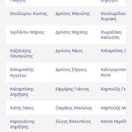
Θεοδώρου Κώστας
Δρόσος Μανώλης
Θεοδωρίδου
Κυριακή
Ιορδάνου Μάριος
Δρόσος Μιχαλης
Θωμαδάκη
Καλλιόπη
Καζηλιέρης
Δρόσος Νίκος
Καλαμπόκη Ξέν
Παναγιώτης
Καλαμπαλής
Δρόσος Σέργιος
Καλογεροπούλ
Αννα
Αγγελος
Καλαμπόκης
Εψιμάρης Γιάννης
Καρπούζη Γεωρ
Δημήτρης
Καλής Νίκος
Ζαϊμάκης Μανώλης
Καρπούζη Μαρί
Καραγιάννης
Ζώγας Βαλεντίνος
Κατσα Νερτίλα
Δημήτρης