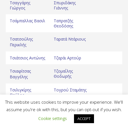
Τσαγγάρης
Σπυριδάκης
Γιώργος
Γιάννης
Τσάμπαλλας Βασιλ
Ταπρατζής
Θεοδόσης
Τσατσούλης
Ταρατά Ντάριους
Περικλής
Τσιάτσιος Αντώνης
Τζαράι Αρτούρ
Τσιαφίτσας
Τζομαΐλης
Θοδωρής
Βαγγέλης
Τσιλιγκίρης
Τογρού Σταμάτης
Παύλος
This website uses cookies to improve your experience. We'll
Τσουκαλάς
Τριμάτης Θοδωρής
assume you're ok with this, but you can opt-out if you wish.
Μαρίνος
Cookie settings
ACCEPT
A.E. Δικαίου Basketball © 2020
Τσουνάς Στέργος
Τριτσάρης Αντώνης