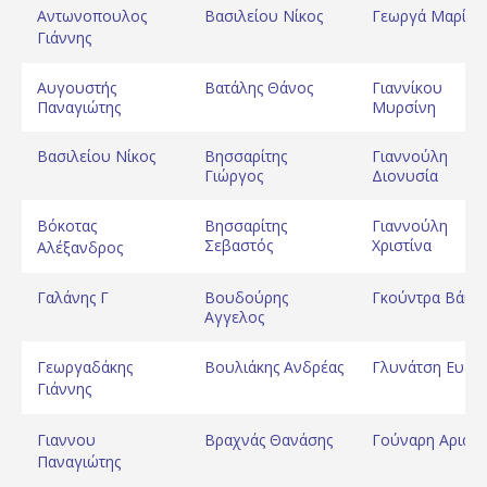
Αντωνοπουλος
Βασιλείου Νίκος
Γεωργά Μαρία
Γιάννης
Αυγουστής
Βατάλης Θάνος
Γιαννίκου
Παναγιώτης
Μυρσίνη
Βασιλείου Νίκος
Βησσαρίτης
Γιαννούλη
Γιώργος
Διονυσία
Βόκοτας
Βησσαρίτης
Γιαννούλη
Σεβαστός
Χριστίνα
Αλέξανδρος
Γαλάνης Γ
Βουδούρης
Γκούντρα Βάια
Αγγελος
Γεωργαδάκης
Βουλιάκης Ανδρέας
Γλυνάτση Ευδο
Γιάννης
Γιαννου
Βραχνάς Θανάσης
Γούναρη Αριάδ
Παναγιώτης