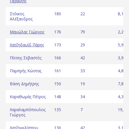
Περικλής
Στόικος
180
22
8,18
Αλέξανδρος
Μανώλας Γιώργος
176
79
2,23
Χατζηδαυίδ Πάρης
173
29
5,97
Πίτσης Σεβαστός
166
42
3,95
Παμπρής Κώστας
161
33
4,88
Βάση Δημήτρης
150
19
7,89
Καραθωμάς Πέτρος
148
34
4,35
Χαραλαμπόπουλος
135
7
19,29
Γιώργος
Χατζηφιλίππου
130
42
3,10