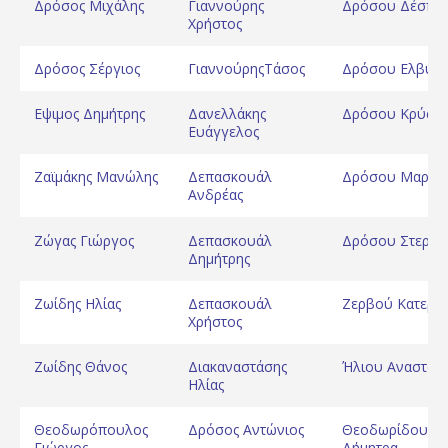
Δρόσος Μιχάλης
Γιαννούρης
Δρόσου Δέσποι
Χρήστος
Δρόσος Σέργιος
ΓιαννούρηςΤάσος
Δρόσου Ελβύρ
Εψιμος Δημήτρης
Δανελλάκης
Δρόσου Κρύστ
Ευάγγελος
Ζαϊμάκης Μανώλης
Δεπασκουάλ
Δρόσου Μαριά
Ανδρέας
Ζώγας Γιώργος
Δεπασκουάλ
Δρόσου Στεργί
Δημήτρης
Ζωίδης Ηλίας
Δεπασκουάλ
Ζερβού Κατερίν
Χρήστος
Ζωίδης Θάνος
Διακαναστάσης
Ήλιου Αναστασ
Ηλίας
Θεοδωρόπουλος
Δρόσος Αντώνιος
Θεοδωρίδου
Γιώργος
Δήμητρα