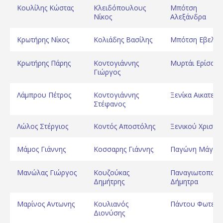
Κουλίλης Κώστας
Κλειδόπουλους
Μπότση
Νίκος
Αλεξάνδρα
Κρωτήρης Νίκος
Κολιάδης Βασίλης
Μπότση Εβελίν
Κρωτήρης Πάρης
Κοντογιάννης
Μυρτάι Ερίσα
Γιώργος
Λάμπρου Πέτρος
Κοντογιάννης
Ξενίκα Αικατερί
Στέφανος
Λώλος Στέργιος
Κοντός Αποστόλης
Ξενικού Χριστίν
Μάμος Γιάννης
Κοσσαρης Γιάννης
Παγώνη Μάγδα
Μανώλας Γιώργος
Κουζούκας
Παναγιωτοπού
Δημήτρης
Δήμητρα
Μαρίνος Αντωνης
Κουλιανός
Πάντου Φωτειν
Διονύσης