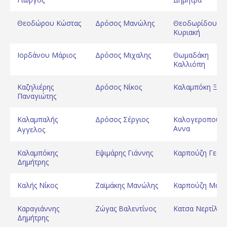
Θεοδώρου Κώστας
Δρόσος Μανώλης
Θεοδωρίδου
Κυριακή
Ιορδάνου Μάριος
Δρόσος Μιχαλης
Θωμαδάκη
Καλλιόπη
Καζηλιέρης
Δρόσος Νίκος
Καλαμπόκη Ξέν
Παναγιώτης
Καλαμπαλής
Δρόσος Σέργιος
Καλογεροπούλ
Αννα
Αγγελος
Καλαμπόκης
Εψιμάρης Γιάννης
Καρπούζη Γεωρ
Δημήτρης
Καλής Νίκος
Ζαϊμάκης Μανώλης
Καρπούζη Μαρί
Καραγιάννης
Ζώγας Βαλεντίνος
Κατσα Νερτίλα
Δημήτρης