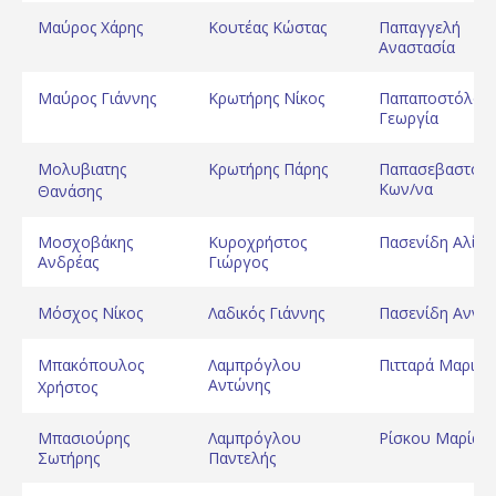
Μαύρος Xάρης
Κουτέας Κώστας
Παπαγγελή
Αναστασία
Μαύρος Γιάννης
Κρωτήρης Νίκος
Παπαποστόλου
Γεωργία
Μολυβιατης
Κρωτήρης Πάρης
Παπασεβαστού
Κων/να
Θανάσης
Μοσχοβάκης
Κυροχρήστος
Πασενίδη Αλίκη
Ανδρέας
Γιώργος
Μόσχος Νίκος
Λαδικός Γιάννης
Πασενίδη Αννα
Μπακόπουλος
Λαμπρόγλου
Πιτταρά Μαριέτ
Αντώνης
Χρήστος
Μπασιούρης
Λαμπρόγλου
Ρίσκου Μαρία
Σωτήρης
Παντελής