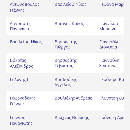
Αντωνοπουλος
Βασιλείου Νίκος
Γεωργά Μαρία
Γιάννης
Αυγουστής
Βατάλης Θάνος
Γιαννίκου
Παναγιώτης
Μυρσίνη
Βασιλείου Νίκος
Βησσαρίτης
Γιαννούλη
Γιώργος
Διονυσία
Βόκοτας
Βησσαρίτης
Γιαννούλη
Σεβαστός
Χριστίνα
Αλέξανδρος
Γαλάνης Γ
Βουδούρης
Γκούντρα Βάια
Αγγελος
Γεωργαδάκης
Βουλιάκης Ανδρέας
Γλυνάτση Ευδο
Γιάννης
Γιαννου
Βραχνάς Θανάσης
Γούναρη Αριάδ
Παναγιώτης