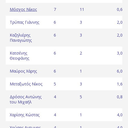
Μόσχος Νίκος
7
11
0,64
Τρύπας Γιάννης
6
3
2,00
Καζηλιέρης
6
3
2,00
Παναγιώτης
Κατσένης
6
2
3,00
Θεοφάνης
Μαύρος Xάρης
6
1
6,00
Μεταξωτός Νίκος
5
3
1,67
Δρόσος Αντώνης
4
5
0,80
του Μιχαήλ
Χαρίσης Κώστας
4
1
4,00
Χρύσης Αντωνης
4
1
4,00