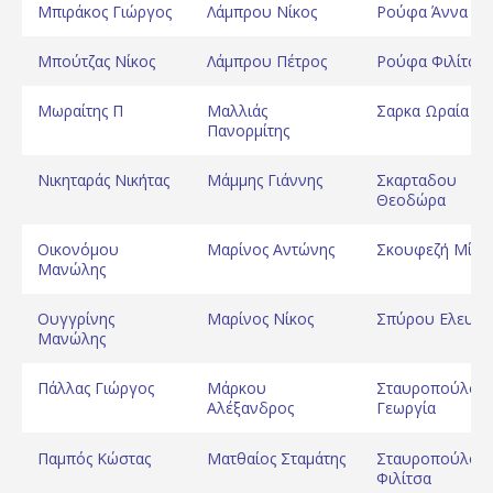
Μπιράκος Γιώργος
Λάμπρου Νίκος
Ρούφα Άννα
Μπούτζας Νίκος
Λάμπρου Πέτρος
Ρούφα Φιλίτσα
Μωραίτης Π
Μαλλιάς
Σαρκα Ωραία
Πανορμίτης
Νικηταράς Νικήτας
Μάμμης Γιάννης
Σκαρταδου
Θεοδώρα
Οικονόμου
Μαρίνος Αντώνης
Σκουφεζή Μίνα
Μανώλης
Ουγγρίνης
Μαρίνος Νίκος
Σπύρου Ελευθε
Μανώλης
Πάλλας Γιώργος
Μάρκου
Σταυροπούλου
Αλέξανδρος
Γεωργία
Παμπός Κώστας
Ματθαίος Σταμάτης
Σταυροπούλου
Φιλίτσα