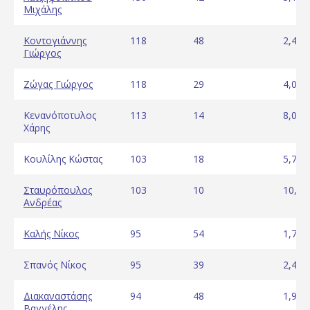
Μιχάλης
Κοντογιάννης
118
48
2,46
Γιώργος
Ζώγας Γιώργος
118
29
4,07
Κενανόποτυλος
113
14
8,07
Χάρης
Κουλίλης Κώστας
103
18
5,72
Σταυρόπουλος
103
10
10,30
Ανδρέας
Καλής Νίκος
95
54
1,76
Σπανός Νίκος
95
39
2,44
Διακαναστάσης
94
48
1,96
Βαγγέλης