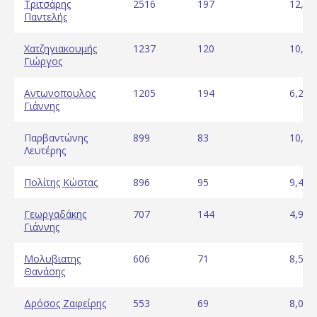
Τριτσάρης
2516
197
12,77
Παντελής
Χατζηγιακουμής
1237
120
10,31
Γιώργος
Αντωνοπουλος
1205
194
6,21
Γιάννης
Παρβαντώνης
899
83
10,83
Λευτέρης
Πολίτης Κώστας
896
95
9,43
Γεωργαδάκης
707
144
4,91
Γιάννης
Μολυβιατης
606
71
8,54
Θανάσης
Δρόσος Ζαφείρης
553
69
8,01