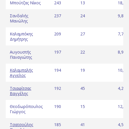
Μπούτζας Νίκος
243
13
18,69
Σανδαλής
237
24
9,88
Μανώλης
Καλαμπόκης
209
27
7,74
Δημήτρης
Αυγουστής
197
22
8,95
Παναγιώτης
Καλαμπαλής
194
19
10,21
Αγγελος
Τσιαφίτσας
192
45
4,27
Βαγγέλης
Θεοδωρόπουλος
190
15
12,67
Γιώργος
Τσατσούλης
185
41
4,51