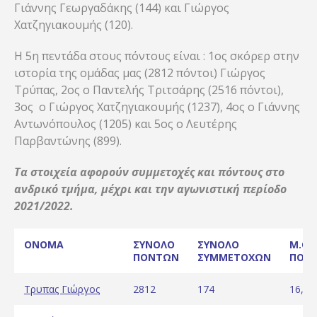
Γιάννης Γεωργαδάκης (144) και Γιώργος
Χατζηγιακουμής (120).
H 5η πεντάδα στους πόντους είναι : 1ος σκόρερ στην
ιστορία της ομάδας μας (2812 πόντοι) Γιώργος
Τρύπας, 2ος ο Παντελής Τριτσάρης (2516 πόντοι),
3ος ο Γιώργος Χατζηγιακουμής (1237), 4ος ο Γιάννης
Αντωνόπουλος (1205) και 5ος ο Λευτέρης
Παρβαντώνης (899).
Τα στοιχεία αφορούν συμμετοχές και πόντους στο
ανδρικό τμήμα, μέχρι και την αγωνιστική περίοδο
2021/2022.
ONOMA
ΣΥΝΟΛΟ
ΣΥΝΟΛΟ
M.O.
ΠΟΝΤΩΝ
ΣΥΜΜΕΤΟΧΩΝ
ΠΟΝ
Τρυπας Γιώργος
2812
174
16,16