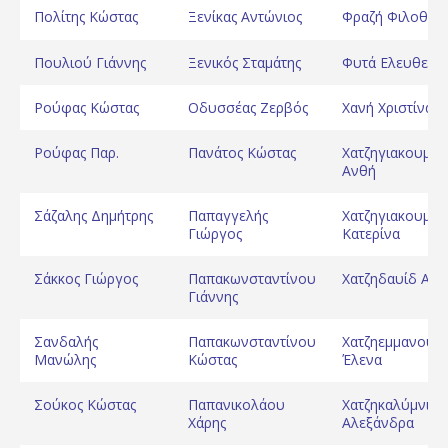
Πολίτης Κώστας
Ξενίκας Αντώνιος
Φραζή Φιλοθέη
Πουλιού Γιάννης
Ξενικός Σταμάτης
Φυτά Ελευθερία
Ρούφας Κώστας
Οδυσσέας Ζερβός
Χανή Χριστίνα
Ρούφας Παρ.
Πανάτος Κώστας
Χατζηγιακουμή
Ανθή
Σάζαλης Δημήτρης
Παπαγγελής
Χατζηγιακουμή
Γιώργος
Κατερίνα
Σάκκος Γιώργος
Παπακωνσταντίνου
Χατζηδαυίδ Ανθ
Γιάννης
Σανδαλής
Παπακωνσταντίνου
Χατζηεμμανουή
Μανώλης
Κώστας
Έλενα
Σούκος Κώστας
Παπανικολάου
Χατζηκαλύμνιου
Χάρης
Αλεξάνδρα