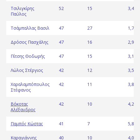
Τσιλιγκίρης
52
15
3,47
Παύλος
Τσάμπαλλας Βασιλ
47
27
1,74
Δρόσος Πασχάλης
47
16
2,94
Πίτσης Θοδωρής
47
15
3,13
Λώλος Στέργιος
42
12
3,50
Χαραλαμπόπουλος
42
11
3,82
Στέφανος
Βόκοτας
42
10
4,20
Αλέξανδρος
Παμπός Κώστας
41
7
5,86
Καραγιάννης
40
10
4,00