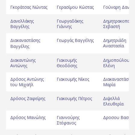
Γκοράτσας Νώντας
Γερασίμου Κώστας
Γούναρη Δανάη
Δανελλάκης
Γεωργαδάκης
Δημητρακοπού
Βαγγέλης
Γιάννης
Σεβαστή
Διακαναστάσης
Γεωργάς Βαγγέλης
Δημητριάδη
Αναστασία
Βαγγέλης
Διακαντώνης
Γιακουμής
Δημοπούλου
Αντώνης
Θεοδόσης
Ελένη
Δρόσος Αντώνης
Γιακουμής Νίκος
Διακαναστάση
του Μιχαήλ
Μαρία
Δρόσος Ζαφείρης
Γιακουμής Πέτρος
Διψελλά
Ελευθερία
Δρόσος Μανώλης
Γιαννούρης
Δροσου Βασιλι
Στέφανος