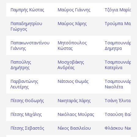
Παμπρής Κώστας
Μαύρος Γιάννης
Τζόγια Μαρία
Παπαδημητρίου
Μαύρος Χάρης
Τρούμπα Μαριέ
Γιώργος
Παπακωνσταντίνου
Μητσόπουλος
Τσαμπουνιάρη
Γιάννης
Κώστας
Δημητρα
Παπούλης
Μοσχοβάκης
Τσαμπουνιάρη
Δημήτρης
Ανδρέας
Κατερίνα
Παρβαντώνης
Νάτσιος Θωμάς
Τσαμπουνιάρη
Λευτέρης
Νικολέτα
Πίτσης Θοδωρής
Νικηταράς Χάρης
Τσάνη Έλντα
Πίτσης Μιχάλης
Νικόλαος Μούρας
Τσαούση Βαλά
Πίτσης Σεβαστός
Νίκος Βασιλείου
Φλάσκου Νικολ