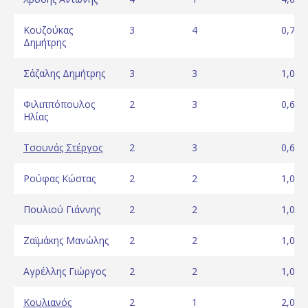
Κουζούκας
3
4
0,75
Δημήτρης
Σάζαλης Δημήτρης
3
3
1,00
Φιλιππόπουλος
2
3
0,67
Ηλίας
Τσουνάς Στέργος
2
3
0,67
Ρούφας Κώστας
2
2
1,00
Πουλιού Γιάννης
2
2
1,00
Ζαϊμάκης Μανώλης
2
2
1,00
Αγρέλλης Γιώργος
2
2
1,00
Κουλιανός
2
1
2,00