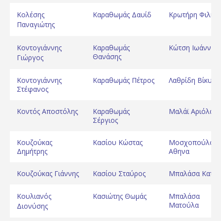
Κολέσης
Καραθωμάς Δαυίδ
Κρωτήρη Φιλίτσ
Παναγιώτης
Κοντογιάννης
Καραθωμάς
Κώτση Ιωάννα
Θανάσης
Γιώργος
Κοντογιάννης
Καραθωμάς Πέτρος
Λαθρίδη Βίκυ
Στέφανος
Κοντός Αποστόλης
Καραθωμάς
Μαλάϊ Αριόλα
Σέργιος
Κουζούκας
Κασίου Κώστας
Μοσχοπούλου
Δημήτρης
Αθηνα
Κουζούκας Γιάννης
Κασίου Σταύρος
Μπαλάσα Κατερ
Κουλιανός
Κασιώτης Θωμάς
Μπαλάσα
Ματούλα
Διονύσης