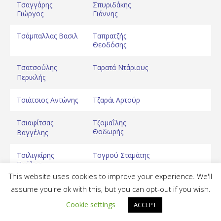
Τσαγγάρης
Σπυριδάκης
Γιώργος
Γιάννης
Τσάμπαλλας Βασιλ
Ταπρατζής
Θεοδόσης
Τσατσούλης
Ταρατά Ντάριους
Περικλής
Τσιάτσιος Αντώνης
Τζαράι Αρτούρ
Τσιαφίτσας
Τζομαΐλης
Θοδωρής
Βαγγέλης
Τσιλιγκίρης
Τογρού Σταμάτης
Παύλος
This website uses cookies to improve your experience. We'll
Τσουκαλάς
Τριμάτης Θοδωρής
assume you're ok with this, but you can opt-out if you wish.
Μαρίνος
Cookie settings
ACCEPT
A.E. Δικαίου Basketball © 2020
Τσουνάς Στέργος
Τριτσάρης Αντώνης