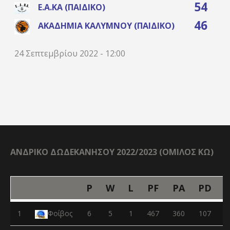
54
Ε.Α.ΚΑ (ΠΑΙΔΙΚΌ)
46
ΑΚΑΔΗΜΊΑ ΚΑΛΎΜΝΟΥ (ΠΑΙΔΙΚΌ)
24 Σεπτεμβρίου 2022 - 12:00
ΑΝΔΡΙΚΟ ΔΩΔΕΚΑΝΗΣΟΥ 2022/2023 (ΟΜΙΛΟΣ ΚΩ)
P
W
L
PF
PA
PD
1
Φοίβος
6
5
1
467
360
107