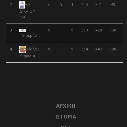
2
6
5
1
400
351
49
Α.Ε.
ΔΙΚΑΙΟΥ
Κω
3
6
1
5
360
428
-68
Ιπποκράτης
4
6
1
5
354
442
-88
Αίολος
Κεφάλου
ΑΡΧΙΚΉ
ΙΣΤΟΡΊΑ