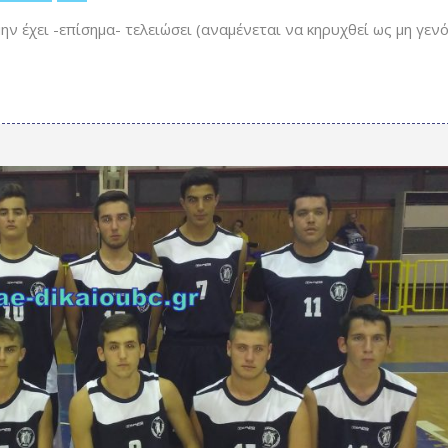
ν έχει -επίσημα- τελειώσει (αναμένεται να κηρυχθεί ως μη γεν