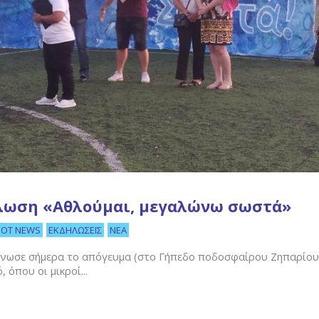
ήλωση «Αθλούμαι, μεγαλώνω σωστά»
HOT NEWS
ΕΚΔΗΛΏΣΕΙΣ
ΝΈΑ
νωσε σήμερα το απόγευμα (στο Γήπεδο ποδοσφαίρου Ζηπαρίου
όπου οι μικροί...