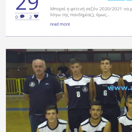
29
Μπορεί η φετινή σεζόν 2020/2021 να μη
λόγω της πανδημίας), όμως...
0
2
read more