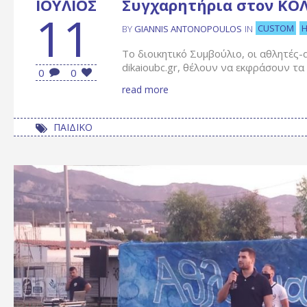
ΙΟΎΛΙΟΣ
Συγχαρητήρια στον ΚΟ
11
CUSTOM
BY
GIANNIS ANTONOPOULOS
IN
Το διοικητικό Συμβούλιο, οι αθλητές-α
dikaioubc.gr, θέλουν να εκφράσουν τα
0
0
read more
ΠΑΙΔΙΚΟ