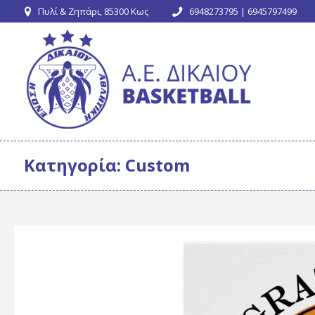
Πυλί & Ζηπάρι, 85300 Κως
6948273795 | 6945797499
Κατηγορία:
Custom