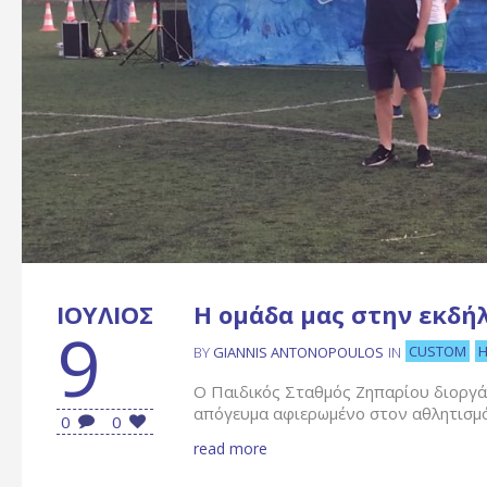
ΙΟΎΛΙΟΣ
Η ομάδα μας στην εκδ
9
CUSTOM
BY
GIANNIS ANTONOPOULOS
IN
Ο Παιδικός Σταθμός Ζηπαρίου διοργά
απόγευμα αφιερωμένο στον αθλητισμό, 
0
0
read more