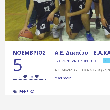
ΝΟΈΜΒΡΙΟΣ
Α.Ε. Δικαίου – Ε.Α.
5
CUS
BY
GIANNIS ANTONOPOULOS
IN
Α.Ε. Δικαίου - Ε.Α.ΚΑ 63-38 (2η
0
0
read more
ΕΦΗΒΙΚΟ