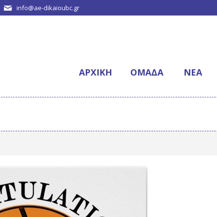
info@ae-dikaioubc.gr
ΑΡΧΙΚΉ
ΟΜΆΔΑ
NΈΑ