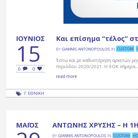
ΙΟΎΝΙΟΣ
Και επίσημα “τέλος” σ
15
CUSTOM
BY
GIANNIS ANTONOPOULOS
IN
Έστω και με καθυστέρηση αρκετών μη
περιόδου 2020/2021. Η ΕΟΚ σήμερα...
0
0
read more
Γ ΕΘΝΙΚΗ
ΜΆΙΟΣ
ΑΝΤΩΝΗΣ ΧΡΥΣΗΣ – Η 1Η
CUSTOM
H
BY
GIANNIS ANTONOPOULOS
IN