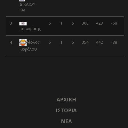
ΔΙΚΑΙΟΥ
Κω
3
6
1
5
360
428
-68
Ιπποκράτης
4
6
1
5
354
442
-88
Αίολος
Κεφάλου
ΑΡΧΙΚΉ
ΙΣΤΟΡΊΑ
NΈΑ