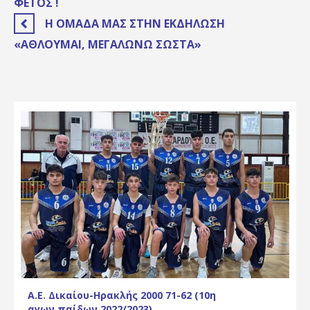
ΦΈΤΟΣ !
Η ΟΜΆΔΑ ΜΑΣ ΣΤΗΝ ΕΚΔΉΛΩΣΗ
«ΑΘΛΟΎΜΑΙ, ΜΕΓΑΛΏΝΩ ΣΩΣΤΆ»
Α.Ε. Δικαίου-Ηρακλής 2000 71-62 (10η
αγων.παίδων 2022/2023)