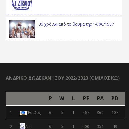
36 χρόνια από το θαύμα της 14/06/1987
ΑΝΔΡΙΚΟ ΔΩΔΕΚΑΝΗΣΟΥ 2022/2023 (ΟΜΙΛΟΣ ΚΩ)
P
W
L
PF
PA
PD
1
Φοίβος
6
5
1
467
360
107
2
6
5
1
400
351
49
Α.Ε.