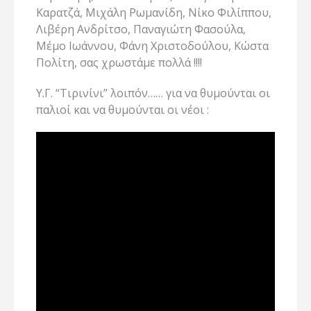
Καρατζά, Μιχάλη Ρωμανίδη, Νίκο Φιλίππου,
Λιβέρη Ανδρίτσο, Παναγιώτη Φασούλα,
Μέμο Ιωάννου, Φάνη Χριστοδούλου, Κώστα
Πολίτη, σας χρωστάμε πολλά !!!!
Υ.Γ. “Τιρινίνι” λοιπόν…… για να θυμούνται οι
παλιοί και να θυμούνται οι νέοι :