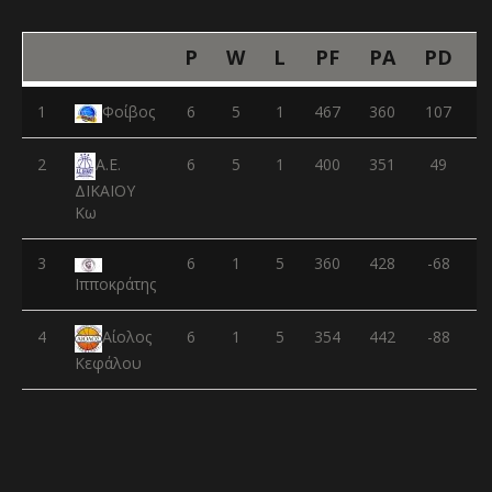
P
W
L
PF
PA
PD
1
Φοίβος
6
5
1
467
360
107
2
6
5
1
400
351
49
Α.Ε.
ΔΙΚΑΙΟΥ
Κω
3
6
1
5
360
428
-68
Ιπποκράτης
4
6
1
5
354
442
-88
Αίολος
Κεφάλου