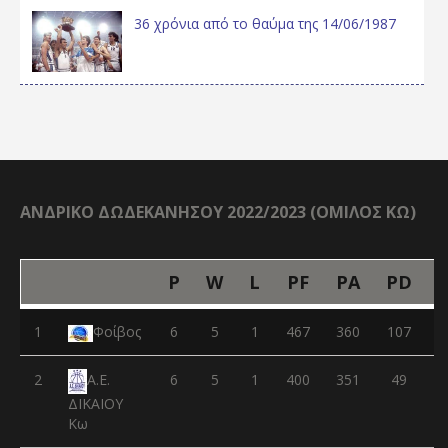
36 χρόνια από το θαύμα της 14/06/1987
ΑΝΔΡΙΚΟ ΔΩΔΕΚΑΝΗΣΟΥ 2022/2023 (ΟΜΙΛΟΣ ΚΩ)
P
W
L
PF
PA
PD
1
Φοίβος
6
5
1
467
360
107
2
6
5
1
400
351
49
Α.Ε.
ΔΙΚΑΙΟΥ
Κω