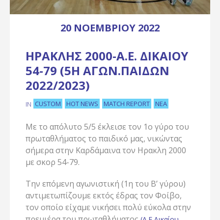
20 ΝΟΕΜΒΡΊΟΥ 2022
ΗΡΑΚΛΉΣ 2000-Α.Ε. ΔΙΚΑΊΟΥ
54-79 (5Η ΑΓΩΝ.ΠΑΊΔΩΝ
2022/2023)
CUSTOM
HOT NEWS
MATCH REPORT
ΝΈΑ
IN
Με το απόλυτο 5/5 έκλεισε τον 1ο γύρο του
πρωταθλήματος το παιδικό μας, νικώντας
σήμερα στην Καρδάμαινα τον Ηρακλη 2000
με σκορ 54-79.
Tην επόμενη αγωνιστική (1η του Β’ γύρου)
αντιμετωπίζουμε εκτός έδρας τον Φοίβο,
τον οποίο είχαμε νικήσει πολύ εύκολα στην
πρεμιέρα του πρωταθλήματος
(Α.Ε.Δικαίου-