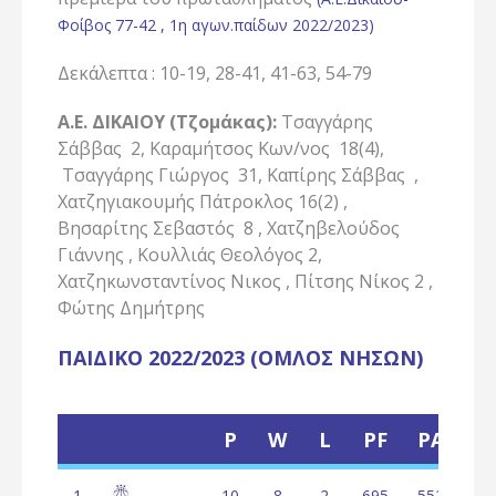
Φοίβος 77-42 , 1η αγων.παίδων 2022/2023)
Δεκάλεπτα : 10-19, 28-41, 41-63, 54-79
Α.Ε. ΔΙΚΑΙΟΥ (Τζομάκας):
Τσαγγάρης
Σάββας 2, Καραμήτσος Κων/νος 18(4),
Τσαγγάρης Γιώργος 31, Καπίρης Σάββας ,
Χατζηγιακουμής Πάτροκλος 16(2) ,
Βησαρίτης Σεβαστός 8 , Χατζηβελούδος
Γιάννης , Κουλλιάς Θεολόγος 2,
Χατζηκωνσταντίνος Νικος , Πίτσης Νίκος 2 ,
Φώτης Δημήτρης
ΠΑΙΔΙΚΟ 2022/2023 (ΟΜΛΟΣ ΝΗΣΩΝ)
P
W
L
PF
PA
P
1
10
8
2
695
552
14