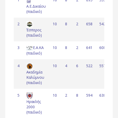
Α.Ε.Δικαίου
(παιδικό)
2
10
8
2
658
542
11
Έσπερος
(παιδικό)
3
Ε.Α.ΚΑ
10
8
2
641
608
3
(παιδικό)
4
10
4
6
522
557
-3
Ακαδημία
Καλύμνου
(παιδικό)
5
10
2
8
594
638
-4
Ηρακλής
2000
(παιδικό)