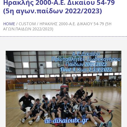
Ηρακλής 2000-Α.Ε. Δικαίου 54-79
(5η αγων.παίδων 2022/2023)
HOME
/
CUSTOM
/
ΗΡΑΚΛΉΣ 2000-Α.Ε. ΔΙΚΑΊΟΥ 54-79 (5Η
ΑΓΩΝ.ΠΑΊΔΩΝ 2022/2023)