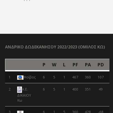
ΑΝΔΡΙΚΟ ΔΩΔΕΚΑΝΗΣΟΥ 2022/2023 (ΟΜΙΛΟΣ ΚΩ)
P
W
L
PF
PA
PD
1
Φοίβος
6
5
1
467
360
107
2
6
5
1
400
351
49
Α.Ε.
ΔΙΚΑΙΟΥ
Κω
3
6
1
5
360
428
-68