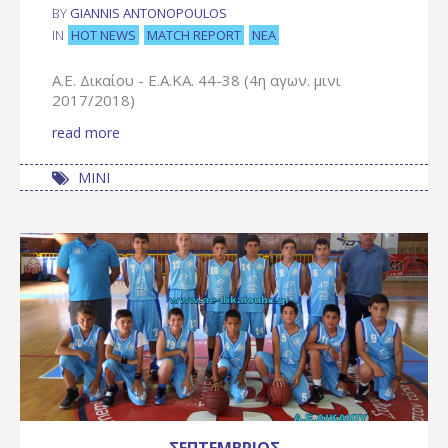
BY
GIANNIS ANTONOPOULOS
HOT NEWS
MATCH REPORT
ΝΈΑ
IN
Α.Ε. Δικαίου - Ε.Α.ΚΑ. 44-38 (4η αγων. μινι
2017/2018)
read more
ΜΙΝΙ
ΣΕΠΤΈΜΒΡΙΟΣ