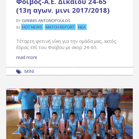
Φοίβος-Α.Ε. Δικαίου 24-65
(13η αγων. μινι 2017/2018)
BY
GIANNIS ANTONOPOULOS
HOT NEWS
MATCH REPORT
ΝΈΑ
IN
Τέταρτη φετινή νίκη για την ομάδα μας, εκτός
έδρας επί του Φοίβου με σκορ 24-65.
read more
ΜΙΝΙ