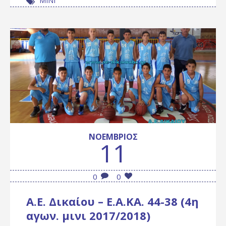
ΜΙΝΙ
ΝΟΈΜΒΡΙΟΣ
11
0
0
Α.Ε. Δικαίου – Ε.Α.ΚΑ. 44-38 (4η
αγων. μινι 2017/2018)