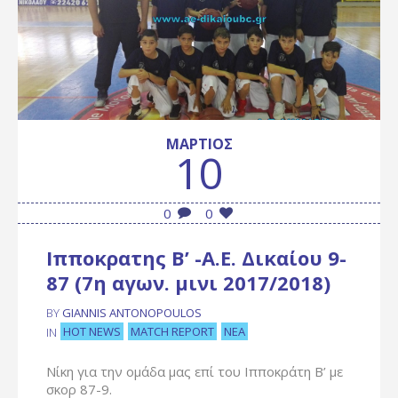
ΜΆΡΤΙΟΣ
10
0
0
Ιπποκρατης Β’ -Α.Ε. Δικαίου 9-
87 (7η αγων. μινι 2017/2018)
BY
GIANNIS ANTONOPOULOS
HOT NEWS
MATCH REPORT
ΝΈΑ
IN
Νίκη για την ομάδα μας επί του Ιπποκράτη Β’ με
σκορ 87-9.