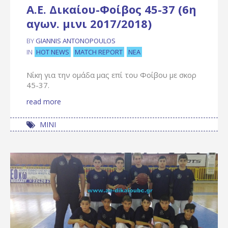
Α.Ε. Δικαίου-Φοίβος 45-37 (6η
αγων. μινι 2017/2018)
BY
GIANNIS ANTONOPOULOS
HOT NEWS
MATCH REPORT
ΝΈΑ
IN
Νίκη για την ομάδα μας επί του Φοίβου με σκορ
45-37.
read more
ΜΙΝΙ