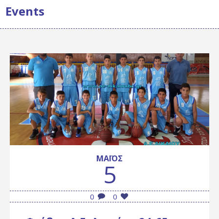
Events
ΜΆΙΟΣ
5
0
0