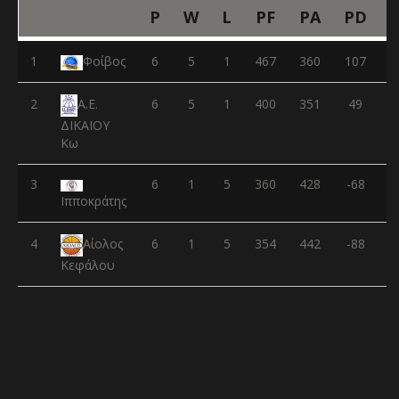
P
W
L
PF
PA
PD
1
Φοίβος
6
5
1
467
360
107
2
6
5
1
400
351
49
Α.Ε.
ΔΙΚΑΙΟΥ
Κω
3
6
1
5
360
428
-68
Ιπποκράτης
4
6
1
5
354
442
-88
Αίολος
Κεφάλου