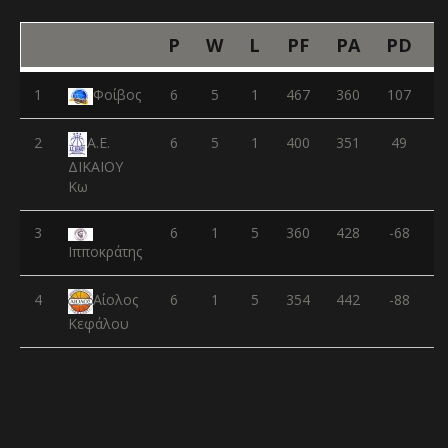
P
W
L
PF
PA
PD
1
Φοίβος
6
5
1
467
360
107
2
6
5
1
400
351
49
Α.Ε.
ΔΙΚΑΙΟΥ
Κω
3
6
1
5
360
428
-68
Ιπποκράτης
4
6
1
5
354
442
-88
Αίολος
Κεφάλου