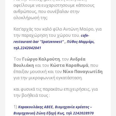
οφείλουμε να ευχαριστησουμε κάποιους
ανθρώπους, που συνέβαλαν στην
ολοκλήρωσή της:
Κατ’αρχάς τον καλό φίλο Αντώνη Μαύρο, για
την παραχώρηση του χώρου του.
cafe-
restaurant-bar “Spatzennest” , Πύθος-Μαρμάρι,
τηλ.2242042041
Τον
Γιώργο Καλμούτη
, τον
Ανδρέα
Βουλιάκη
και τον
Κώστα Καραθωμά
, που
έπαιξαν μουσική και τον
Νίκο Παναγιωτίδη
για την μικροφωνική εγκατάσταση.
και φυσικά τις παρακάτω επιχειρήσεις, για
την βοήθειά τους :
1)
Καρακουλάκης ΑΒΕΕ, Βιομηχανία κρέατος –
Βιομηχανική Ζώνη Εξοχή Κως, τηλ 2242028970