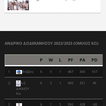
ΑΝΔΡΙΚΟ ΔΩΔΕΚΑΝΗΣΟΥ 2022/2023 (ΟΜΙΛΟΣ ΚΩ)
P
W
L
PF
PA
PD
1
Φοίβος
6
5
1
467
360
107
2
6
5
1
400
351
49
Α.Ε.
ΔΙΚΑΙΟΥ
Κω
3
6
1
5
360
428
-68