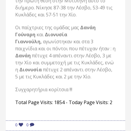
την πρώτη θέση στην Μυτιλήνη αυτό το
διήμερο. Νίκησε 87-38 την Λέσβο, 53-49 τις
Κυκλάδες και 57-51 την Χίο.
Οι παίχτριες της ομάδας μας
Δανάη
Γούναρη
και
Διονυσία
Γιαννούλη,
αγωνίστηκαν και στα 3
παιχνίδια και οι πόντοι που πέτυχαν ήταν : η
Δανάη
πέτυχε 4 απέναντι στην Λέσβο, 3 με
την Χίο και συμμετοχή με τις Κυκλάδες, ενώ
η
Διονυσία
πέτυχε 2 απέναντι στην Λέσβο,
5 με τις Κυκλάδες και 2 με την Χίο.
Συγχαρητήρια κορίτσια !!!
Total Page Visits: 1854 - Today Page Visits: 2
0
0