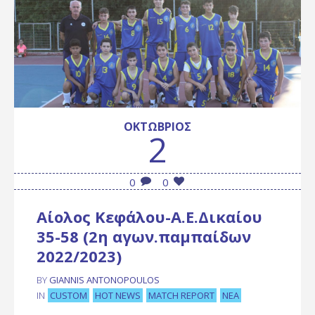
ΟΚΤΏΒΡΙΟΣ
2
0
0
Αίολος Κεφάλου-Α.Ε.Δικαίου
35-58 (2η αγων.παμπαίδων
2022/2023)
BY
GIANNIS ANTONOPOULOS
CUSTOM
HOT NEWS
MATCH REPORT
ΝΈΑ
IN