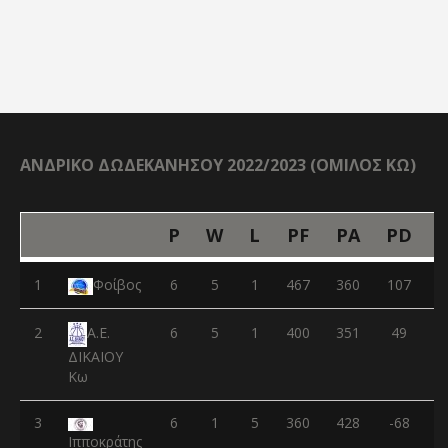
ΑΝΔΡΙΚΟ ΔΩΔΕΚΑΝΗΣΟΥ 2022/2023 (ΟΜΙΛΟΣ ΚΩ)
P
W
L
PF
PA
PD
1
Φοίβος
6
5
1
467
360
107
2
6
5
1
400
351
49
Α.Ε.
ΔΙΚΑΙΟΥ
Κω
3
6
1
5
360
428
-68
Ιπποκράτης