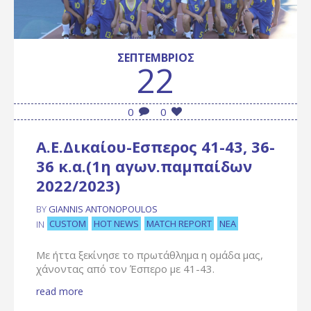
ΣΕΠΤΈΜΒΡΙΟΣ
22
0
0
Α.Ε.Δικαίου-Εσπερος 41-43, 36-
36 κ.α.(1η αγων.παμπαίδων
2022/2023)
BY
GIANNIS ANTONOPOULOS
CUSTOM
HOT NEWS
MATCH REPORT
ΝΈΑ
IN
Με ήττα ξεκίνησε το πρωτάθλημα η ομάδα μας,
χάνοντας από τον Έσπερο με 41-43.
read more