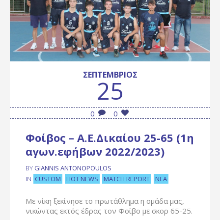
ΣΕΠΤΈΜΒΡΙΟΣ
25
0
0
Φοίβος – Α.Ε.Δικαίου 25-65 (1η
αγων.εφήβων 2022/2023)
BY
GIANNIS ANTONOPOULOS
CUSTOM
HOT NEWS
MATCH REPORT
ΝΈΑ
IN
Με νίκη ξεκίνησε το πρωτάθλημα η ομάδα μας,
νικώντας εκτός έδρας τον Φοίβο με σκορ 65-25.