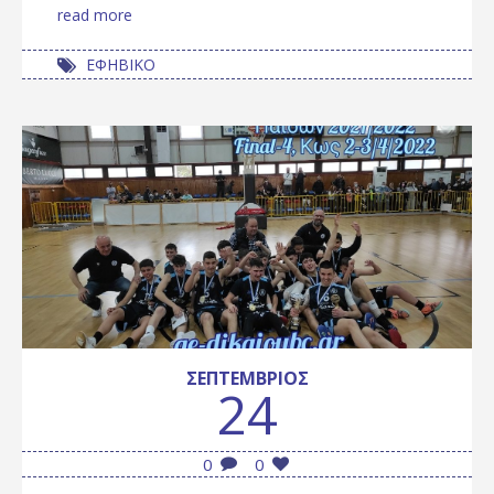
read more
ΕΦΗΒΙΚΟ
ΣΕΠΤΈΜΒΡΙΟΣ
24
0
0