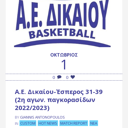
ΟΚΤΏΒΡΙΟΣ
1
0
0
Α.Ε. Δικαίου-Έσπερος 31-39
(2η αγων. παγκορασίδων
2022/2023)
BY
GIANNIS ANTONOPOULOS
CUSTOM
HOT NEWS
MATCH REPORT
ΝΈΑ
IN