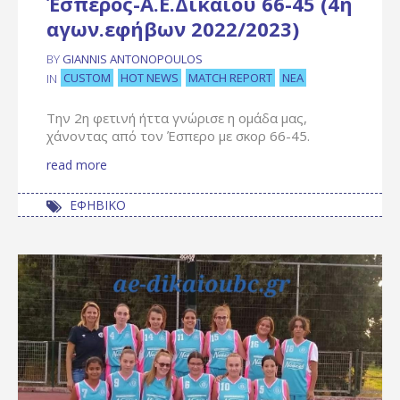
Έσπερος-Α.Ε.Δικαίου 66-45 (4η
αγων.εφήβων 2022/2023)
BY
GIANNIS ANTONOPOULOS
CUSTOM
HOT NEWS
MATCH REPORT
ΝΈΑ
IN
Την 2η φετινή ήττα γνώρισε η ομάδα μας,
χάνοντας από τον Έσπερο με σκορ 66-45.
read more
ΕΦΗΒΙΚΟ