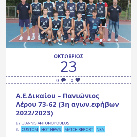
ΟΚΤΏΒΡΙΟΣ
23
0
0
Α.Ε.Δικαίου – Πανιώνιος
Λέρου 73-62 (3η αγων.εφήβων
2022/2023)
BY
GIANNIS ANTONOPOULOS
CUSTOM
HOT NEWS
MATCH REPORT
ΝΈΑ
IN