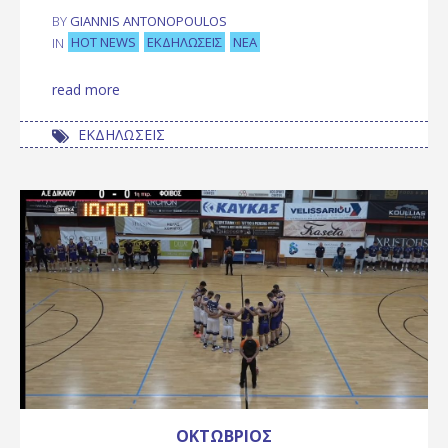
BY
GIANNIS ANTONOPOULOS
HOT NEWS
ΕΚΔΗΛΏΣΕΙΣ
ΝΈΑ
IN
read more
ΕΚΔΗΛΩΣΕΙΣ
ΟΚΤΏΒΡΙΟΣ