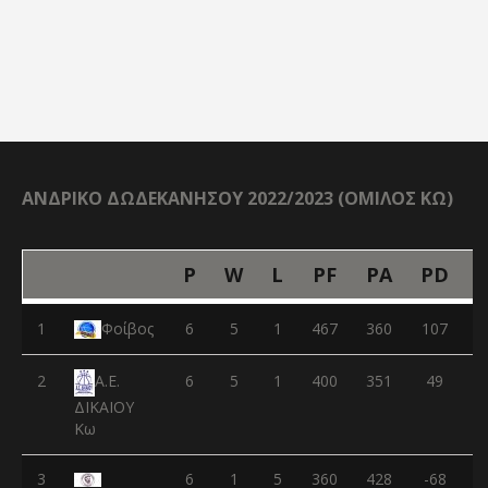
ΑΝΔΡΙΚΟ ΔΩΔΕΚΑΝΗΣΟΥ 2022/2023 (ΟΜΙΛΟΣ ΚΩ)
P
W
L
PF
PA
PD
1
Φοίβος
6
5
1
467
360
107
2
6
5
1
400
351
49
Α.Ε.
ΔΙΚΑΙΟΥ
Κω
3
6
1
5
360
428
-68