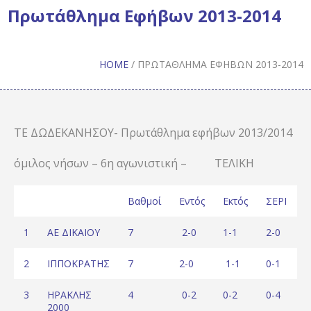
Πρωτάθλημα Εφήβων 2013-2014
HOME
/
ΠΡΩΤΆΘΛΗΜΑ ΕΦΉΒΩΝ 2013-2014
ΤΕ ΔΩΔΕΚΑΝΗΣΟΥ- Πρωτάθλημα εφήβων 2013/2014
όμιλος νήσων – 6η αγωνιστική – ΤΕΛΙΚΗ
Βαθμοί
Εντός
Εκτός
ΣΕΡΙ
Ε
1
ΑΕ ΔΙΚΑΙΟΥ
7
2-0
1-1
2-0
2
2
ΙΠΠΟΚΡΑΤΗΣ
7
2-0
1-1
0-1
2
3
ΗΡΑΚΛΗΣ
4
0-2
0-2
0-4
1
2000