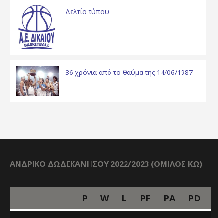
Δελτίο τύπου
36 χρόνια από το θαύμα της 14/06/1987
ΑΝΔΡΙΚΟ ΔΩΔΕΚΑΝΗΣΟΥ 2022/2023 (ΟΜΙΛΟΣ ΚΩ)
P
W
L
PF
PA
PD