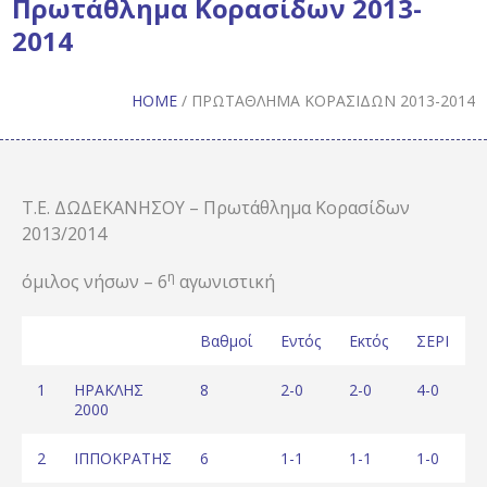
Πρωτάθλημα Κορασίδων 2013-
2014
HOME
/
ΠΡΩΤΆΘΛΗΜΑ ΚΟΡΑΣΊΔΩΝ 2013-2014
Τ.Ε. ΔΩΔΕΚΑΝΗΣΟΥ – Πρωτάθλημα Κορασίδων
2013/2014
η
όμιλος νήσων – 6
αγωνιστική
Βαθμοί
Εντός
Εκτός
ΣΕΡΙ
Ε
1
ΗΡΑΚΛΗΣ
8
2-0
2-0
4-0
2
2000
2
ΙΠΠΟΚΡΑΤΗΣ
6
1-1
1-1
1-0
1