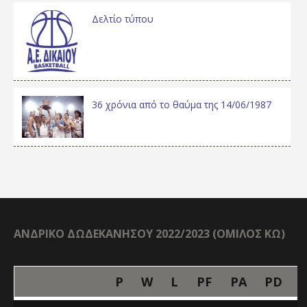
Δελτίο τύπου
36 χρόνια από το θαύμα της 14/06/1987
ΑΝΔΡΙΚΟ ΔΩΔΕΚΑΝΗΣΟΥ 2022/2023 (ΟΜΙΛΟΣ ΚΩ)
P
W
L
PF
PA
PD