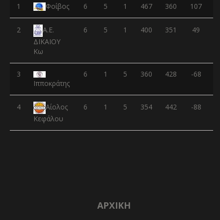
1
Φοίβος
6
5
1
467
360
107
2
6
5
1
400
351
49
Α.Ε.
ΔΙΚΑΙΟΥ
Κω
3
6
1
5
360
428
-68
Ιπποκράτης
4
6
1
5
354
442
-88
Αίολος
Κεφάλου
ΑΡΧΙΚΉ