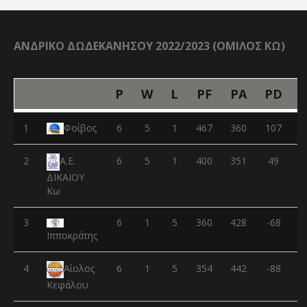
ΑΝΔΡΙΚΟ ΔΩΔΕΚΑΝΗΣΟΥ 2022/2023 (ΟΜΙΛΟΣ ΚΩ)
P
W
L
PF
PA
PD
1
Φοίβος
6
5
1
467
360
107
2
6
5
1
400
351
49
Α.Ε.
ΔΙΚΑΙΟΥ
Κω
3
6
1
5
360
428
-68
Ιπποκράτης
4
6
1
5
354
442
-88
Αίολος
Κεφάλου