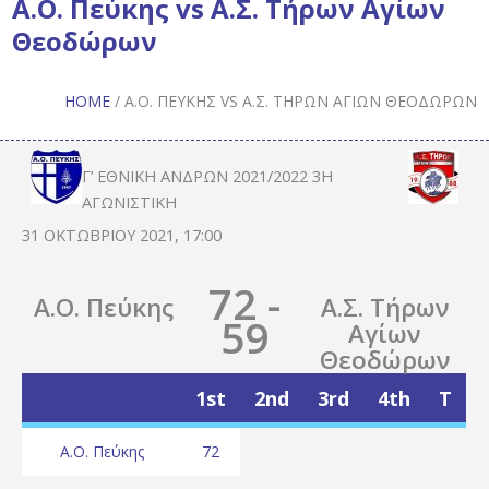
Α.Ο. Πεύκης vs Α.Σ. Τήρων Αγίων
Θεοδώρων
HOME
/
Α.Ο. ΠΕΎΚΗΣ VS Α.Σ. ΤΉΡΩΝ ΑΓΊΩΝ ΘΕΟΔΏΡΩΝ
Γ’ ΕΘΝΙΚΉ ΑΝΔΡΏΝ 2021/2022 3Η
ΑΓΩΝΙΣΤΙΚΉ
31 ΟΚΤΩΒΡΊΟΥ 2021, 17:00
72
-
Α.Ο. Πεύκης
Α.Σ. Τήρων
59
Αγίων
Θεοδώρων
1st
2nd
3rd
4th
T
Α.Ο. Πεύκης
72