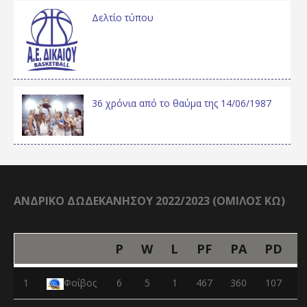
Δελτίο τύπου
36 χρόνια από το θαύμα της 14/06/1987
ΑΝΔΡΙΚΟ ΔΩΔΕΚΑΝΗΣΟΥ 2022/2023 (ΟΜΙΛΟΣ ΚΩ)
P
W
L
PF
PA
PD
1
Φοίβος
6
5
1
467
360
107