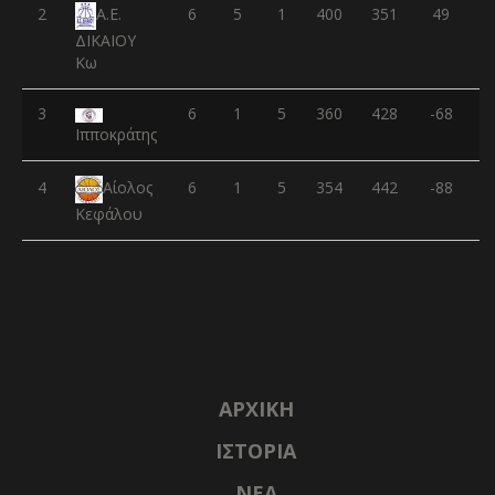
2
6
5
1
400
351
49
Α.Ε.
ΔΙΚΑΙΟΥ
Κω
3
6
1
5
360
428
-68
Ιπποκράτης
4
6
1
5
354
442
-88
Αίολος
Κεφάλου
ΑΡΧΙΚΉ
ΙΣΤΟΡΊΑ
NΈΑ