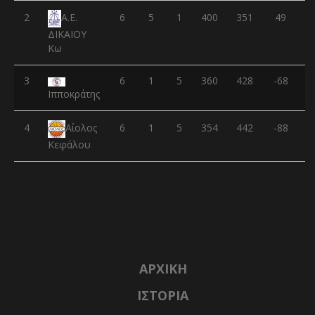
2
6
5
1
400
351
49
Α.Ε.
ΔΙΚΑΙΟΥ
Κω
3
6
1
5
360
428
-68
Ιπποκράτης
4
6
1
5
354
442
-88
Αίολος
Κεφάλου
ΑΡΧΙΚΉ
ΙΣΤΟΡΊΑ