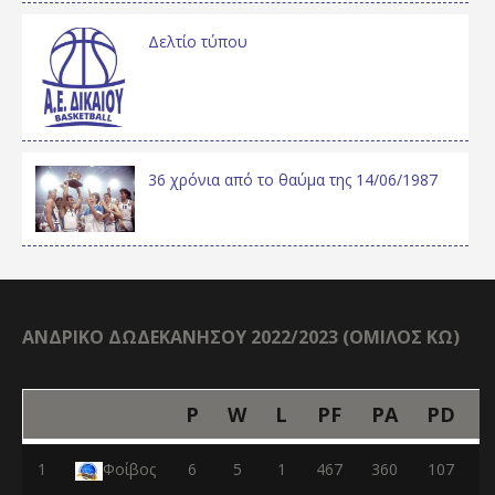
Δελτίο τύπου
36 χρόνια από το θαύμα της 14/06/1987
ΑΝΔΡΙΚΟ ΔΩΔΕΚΑΝΗΣΟΥ 2022/2023 (ΟΜΙΛΟΣ ΚΩ)
P
W
L
PF
PA
PD
1
Φοίβος
6
5
1
467
360
107