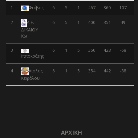
1
Φοίβος
6
5
1
467
360
107
2
6
5
1
400
351
49
Α.Ε.
ΔΙΚΑΙΟΥ
Κω
3
6
1
5
360
428
-68
Ιπποκράτης
4
6
1
5
354
442
-88
Αίολος
Κεφάλου
ΑΡΧΙΚΉ