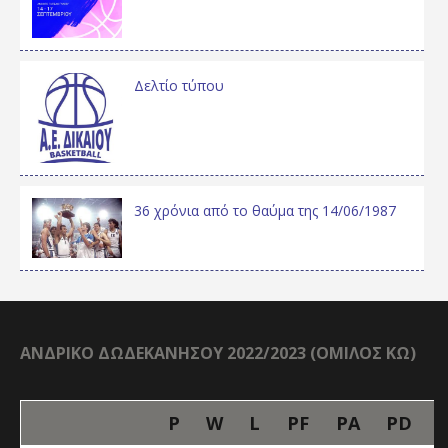
Δελτίο τύπου
36 χρόνια από το θαύμα της 14/06/1987
ΑΝΔΡΙΚΟ ΔΩΔΕΚΑΝΗΣΟΥ 2022/2023 (ΟΜΙΛΟΣ ΚΩ)
P
W
L
PF
PA
PD