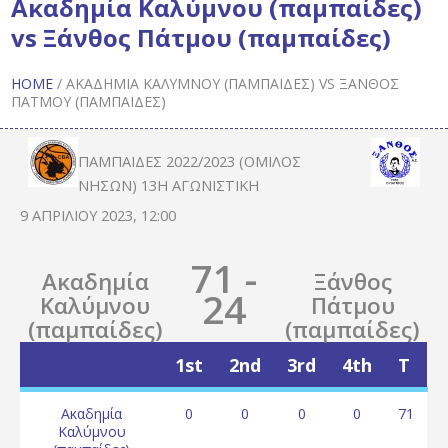
Ακαδημία Καλύμνου (παμπαίδες)
vs Ξάνθος Πάτμου (παμπαίδες)
HOME
/
ΑΚΑΔΗΜΊΑ ΚΑΛΎΜΝΟΥ (ΠΑΜΠΑΊΔΕΣ) VS ΞΆΝΘΟΣ
ΠΆΤΜΟΥ (ΠΑΜΠΑΊΔΕΣ)
ΠΑΜΠΑΊΔΕΣ 2022/2023 (ΌΜΙΛΟΣ
ΝΉΣΩΝ) 13Η ΑΓΩΝΙΣΤΙΚΉ
9 ΑΠΡΙΛΊΟΥ 2023, 12:00
71
-
Ακαδημία
Ξάνθος
24
Καλύμνου
Πάτμου
(παμπαίδες)
(παμπαίδες)
1st
2nd
3rd
4th
T
Ακαδημία
0
0
0
0
71
Καλύμνου