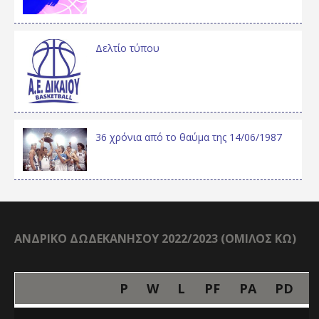
Δελτίο τύπου
36 χρόνια από το θαύμα της 14/06/1987
ΑΝΔΡΙΚΟ ΔΩΔΕΚΑΝΗΣΟΥ 2022/2023 (ΟΜΙΛΟΣ ΚΩ)
P
W
L
PF
PA
PD