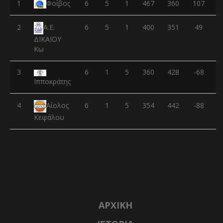
1
Φοίβος
6
5
1
467
360
107
2
6
5
1
400
351
49
Α.Ε.
ΔΙΚΑΙΟΥ
Κω
3
6
1
5
360
428
-68
Ιπποκράτης
4
6
1
5
354
442
-88
Αίολος
Κεφάλου
ΑΡΧΙΚΉ