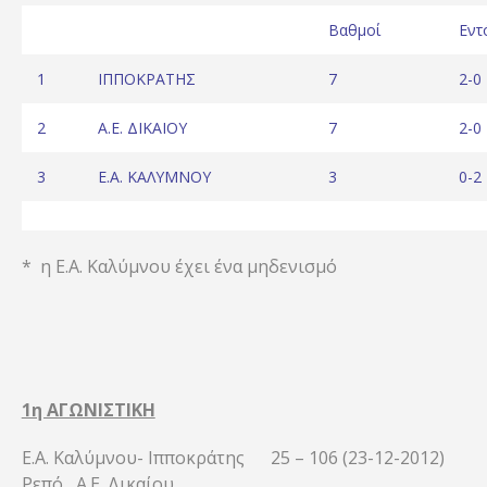
Βαθμοί
Εντ
1
ΙΠΠΟΚΡΑΤΗΣ
7
2-0
2
Α.Ε. ΔΙΚΑΙΟΥ
7
2-0
3
E.A. ΚΑΛΥΜΝΟΥ
3
0-2
* η Ε.Α. Καλύμνου έχει ένα μηδενισμό
1η ΑΓΩΝΙΣΤΙΚΗ
Ε.Α. Καλύμνου- Ιπποκράτης 25 – 106 (23-12-2012)
Ρεπό Α.Ε. Δικαίου