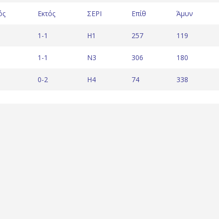
ός
Εκτός
ΣΕΡΙ
Επίθ
Άμυν
1-1
H1
257
119
1-1
N3
306
180
0-2
H4
74
338