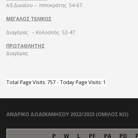
Α.Ε.Δικαίου – Ιπποκράτης 54-67
ΜΕΓΑΛΟΣ ΤΕΛΙΚΟΣ
Διαγόρας – Κολοσσός 52-47
ΠΡΩΤΑΘΛΗΤΗΣ
Διαγόρας
Total Page Visits: 757 - Today Page Visits: 1
ΑΝΔΡΙΚΟ ΔΩΔΕΚΑΝΗΣΟΥ 2022/2023 (ΟΜΙΛΟΣ ΚΩ)
P
W
L
PF
PA
PD