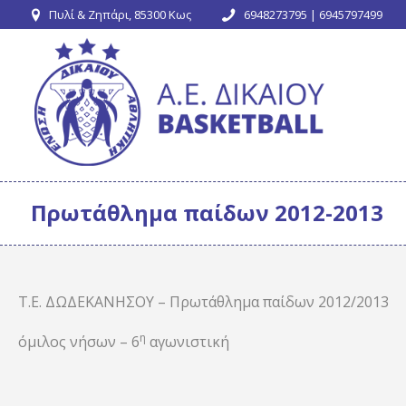
Πυλί & Ζηπάρι, 85300 Κως
6948273795 | 6945797499
Πρωτάθλημα παίδων 2012-2013
Τ.Ε. ΔΩΔΕΚΑΝΗΣΟΥ – Πρωτάθλημα παίδων 2012/2013
η
όμιλος νήσων – 6
αγωνιστική