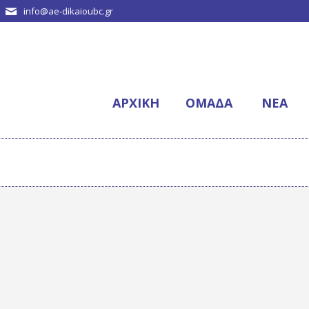
info@ae-dikaioubc.gr
ΑΡΧΙΚΉ
ΟΜΆΔΑ
NΈΑ