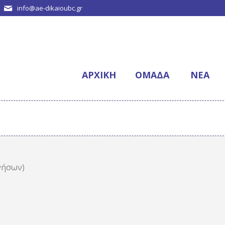
info@ae-dikaioubc.gr
ΑΡΧΙΚΉ
ΟΜΆΔΑ
NΈΑ
νήσων)