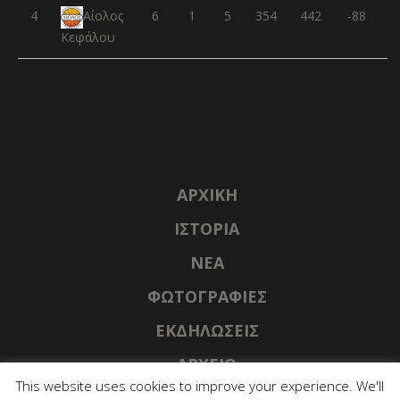
4
6
1
5
354
442
-88
Αίολος
Κεφάλου
ΑΡΧΙΚΉ
ΙΣΤΟΡΊΑ
NΈΑ
ΦΩΤΟΓΡΑΦΊΕΣ
ΕΚΔΗΛΏΣΕΙΣ
ΑΡΧΕΊΟ
This website uses cookies to improve your experience. We'll