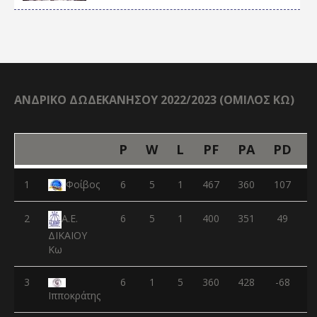
ΑΝΔΡΙΚΟ ΔΩΔΕΚΑΝΗΣΟΥ 2022/2023 (ΟΜΙΛΟΣ ΚΩ)
P
W
L
PF
PA
PD
1
Φοίβος
6
5
1
467
360
107
2
6
5
1
400
351
49
Α.Ε.
ΔΙΚΑΙΟΥ
Κω
3
6
1
5
360
428
-68
Ιπποκράτης