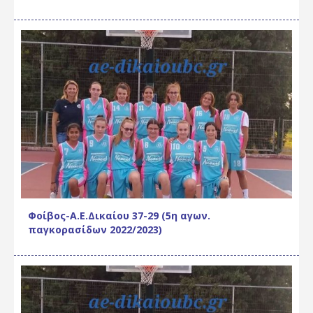
Φοίβος-Α.Ε.Δικαίου 37-29 (5η αγων.
παγκορασίδων 2022/2023)