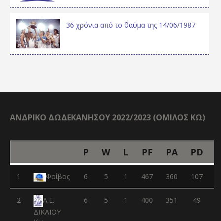
36 χρόνια από το θαύμα της 14/06/1987
ΑΝΔΡΙΚΟ ΔΩΔΕΚΑΝΗΣΟΥ 2022/2023 (ΟΜΙΛΟΣ ΚΩ)
P
W
L
PF
PA
PD
1
Φοίβος
6
5
1
467
360
107
2
6
5
1
400
351
49
Α.Ε.
ΔΙΚΑΙΟΥ