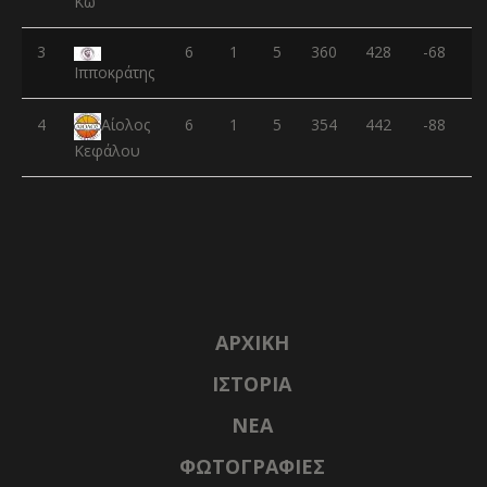
Κω
3
6
1
5
360
428
-68
Ιπποκράτης
4
6
1
5
354
442
-88
Αίολος
Κεφάλου
ΑΡΧΙΚΉ
ΙΣΤΟΡΊΑ
NΈΑ
ΦΩΤΟΓΡΑΦΊΕΣ