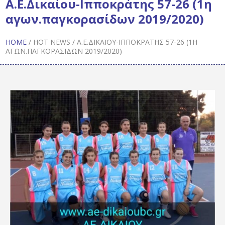
Α.Ε.Δικαίου-Ιπποκράτης 57-26 (1η
αγων.παγκορασίδων 2019/2020)
HOME
/
HOT NEWS
/
Α.Ε.ΔΙΚΑΊΟΥ-ΙΠΠΟΚΡΆΤΗΣ 57-26 (1Η
ΑΓΩΝ.ΠΑΓΚΟΡΑΣΊΔΩΝ 2019/2020)