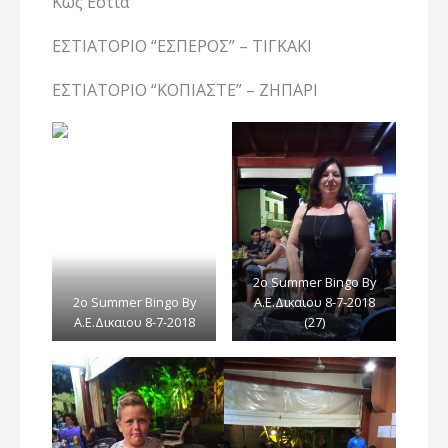
Κως Εστία
ΕΣΤΙΑΤΟΡΙΟ “ΕΣΠΕΡΟΣ” – ΤΙΓΚΑΚΙ
ΕΣΤΙΑΤΟΡΙΟ “ΚΟΠΙΑΣΤΕ” – ΖΗΠΑΡΙ
2ο Summer Bingo By
2ο Summer Bingo By
Α.E.Δικαιου 8-7-2018
Α.E.Δικαιου 8-7-2018
(27)