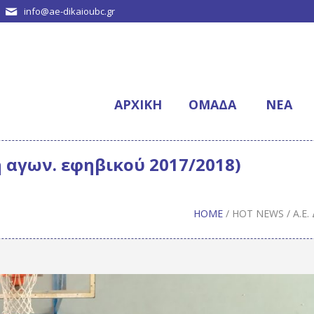
info@ae-dikaioubc.gr
ΑΡΧΙΚΉ
ΟΜΆΔΑ
NΈΑ
η αγων. εφηβικού 2017/2018)
HOME
/
HOT NEWS
/
Α.Ε