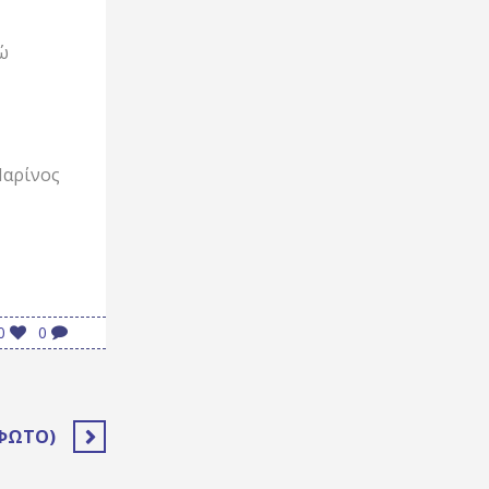
ώ
Μαρίνος
0
0
(ΦΏΤΟ)