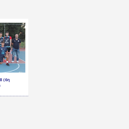
8 (6η
)