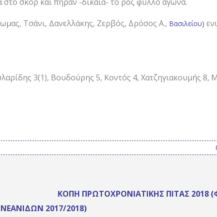
στο σκορ και πήραν -δίκαια- το ροζ φύλλο αγώνα.
θωμας, Τσάνι, Δανελλάκης, Ζερβός, Δρόσος Α.,
εν
Βασιλείου)
λαρίδης 3(1), Βουδούρης 5, Κοντός 4, Χατζηγιακουμής 8, 
ΚΟΠΉ ΠΡΩΤΟΧΡΟΝΙΆΤΙΚΗΣ ΠΊΤΑΣ 2018 
 ΝΕΑΝΊΔΩΝ 2017/2018)