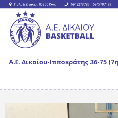
Πυλί & Ζηπάρι, 85300 Κως
6948273795 | 6945797499
Α.Ε. Δικαίου-Ιπποκράτης 36-75 (7