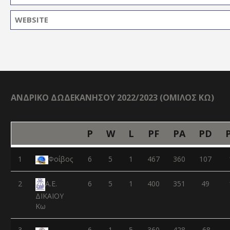
ΑΝΔΡΙΚΟ ΔΩΔΕΚΑΝΗΣΟΥ 2022/2023 (ΟΜΙΛΟΣ ΚΩ)
P
W
L
PF
PA
PD
1
Φοίβος
6
5
1
467
360
107
2
6
5
1
400
351
49
Α.Ε.
ΔΙΚΑΙΟΥ
Κω
3
6
1
5
360
428
-68