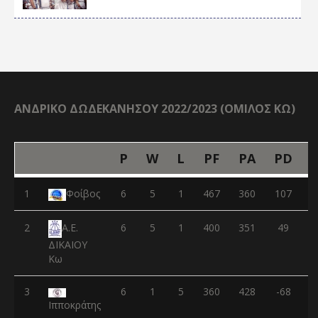
ΑΝΔΡΙΚΟ ΔΩΔΕΚΑΝΗΣΟΥ 2022/2023 (ΟΜΙΛΟΣ ΚΩ)
P
W
L
PF
PA
PD
1
Φοίβος
6
5
1
467
360
107
2
6
5
1
400
351
49
Α.Ε.
ΔΙΚΑΙΟΥ
Κω
3
6
1
5
360
428
-68
Ιπποκράτης