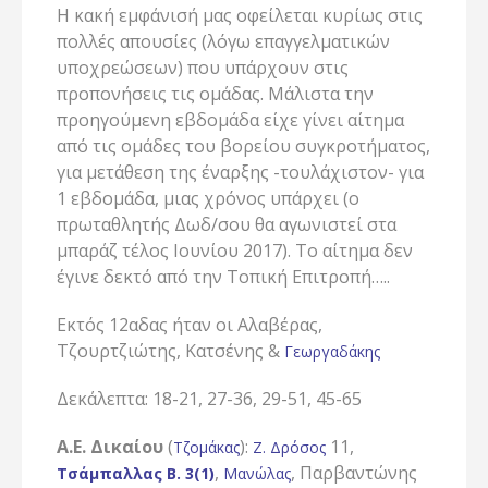
Η κακή εμφάνισή μας οφείλεται κυρίως στις
πολλές απουσίες (λόγω επαγγελματικών
υποχρεώσεων) που υπάρχουν στις
προπονήσεις τις ομάδας. Μάλιστα την
προηγούμενη εβδομάδα είχε γίνει αίτημα
από τις ομάδες του βορείου συγκροτήματος,
για μετάθεση της έναρξης -τουλάχιστον- για
1 εβδομάδα, μιας χρόνος υπάρχει (ο
πρωταθλητής Δωδ/σου θα αγωνιστεί στα
μπαράζ τέλος Ιουνίου 2017). Το αίτημα δεν
έγινε δεκτό από την Τοπική Επιτροπή…..
Εκτός 12αδας ήταν οι Αλαβέρας,
Τζουρτζιώτης, Κατσένης &
Γεωργαδάκης
Δεκάλεπτα: 18-21, 27-36, 29-51, 45-65
Α.Ε. Δικαίου
(
):
11,
Τζομάκας
Ζ. Δρόσος
,
, Παρβαντώνης
Τσάμπαλλας Β. 3(1)
Μανώλας