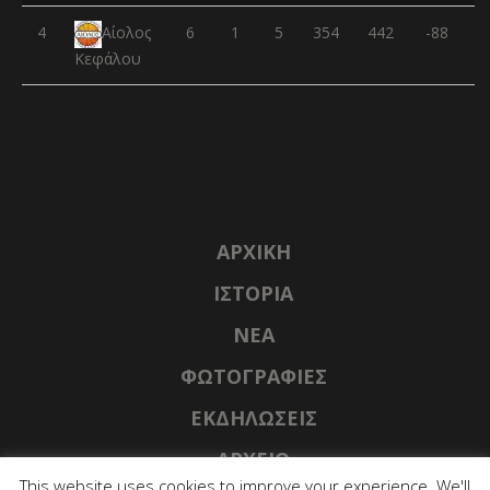
4
6
1
5
354
442
-88
Αίολος
Κεφάλου
ΑΡΧΙΚΉ
ΙΣΤΟΡΊΑ
NΈΑ
ΦΩΤΟΓΡΑΦΊΕΣ
ΕΚΔΗΛΏΣΕΙΣ
ΑΡΧΕΊΟ
This website uses cookies to improve your experience. We'll