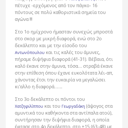
πέτυχε -ερχόμενος από τον πάγκο- 16
πόντους σε πολύ καθοριστικά σημεία του
αγώνα !!!
Στο 1ο ημίχρονο ήμασταν συνεχώς μπροστά
στο σκορ με μικρή διαφορά, ενώ στο 2ο
δεκάλεπτο και με την είσοδο του
και τις καλές του άμυνες,
Αντωνόπουλου
πήραμε διψήφια διαφορά (41-31). Βέβαια, ότι
καλό έκανε στην άμυνα, τόσα…. στραβά έκανε
στην επίθεση όπου έχανε ευκολότατα λέι-απ,
χάνοντας έτσι την ευκαιρία να μεγαλώσει
κι’αλλο η διαφορά……..
Στο 3ο δεκάλεπτο οι πόντοι του
και του
(άψογος στα
Χατζηφιλίππου
Γεωργαδάκη
αμυντικά του καθήκοντα στα αντίπαλα ατού),
συντήρησαν την διψήφια διαφορά, η οποία
έφτασε στο 4ο δεκάλεπτο, στο +15 (63-48) με