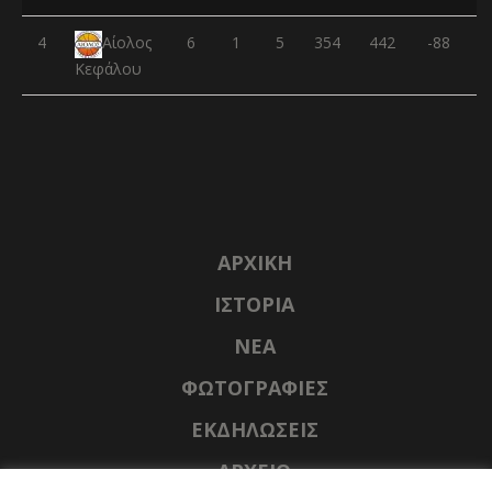
4
6
1
5
354
442
-88
Αίολος
Κεφάλου
ΑΡΧΙΚΉ
ΙΣΤΟΡΊΑ
NΈΑ
ΦΩΤΟΓΡΑΦΊΕΣ
ΕΚΔΗΛΏΣΕΙΣ
ΑΡΧΕΊΟ