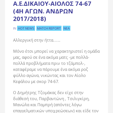
Α.Ε.ΔΙΚΑΊΟΥ-ΑΊΟΛΟΣ 74-67
(4Η ΑΓΩΝ. ΑΝΔΡΏΝ
2017/2018)
HOT NEWS
MATCH REPORT
ΝΈΑ
IN
Αλλεργική στην ήττα……..
Μόνο έτσι μπορεί να χαρακτηριστεί η ομάδα
μας, αφού σε ένα ακόμα ματς -με πολλά-
πολλά προβλήματα πριν το τζάμπολ-,
καταφέραμε να πάρουμε ένα ακόμα ροζ
φύλλο αγώνα, νικώντας και τον Αίολο
Κεφάλου με σκορ 74-67.
Ο Δημήτρης Τζομάκας δεν είχε στην
διάθεσή του, Παρβαντώνη , Τσιλιγκίρη,
Μανώλα και Παμπρή (απόντες λόγω
επαγγελματικών υποχρεώσεων) και είδε τον