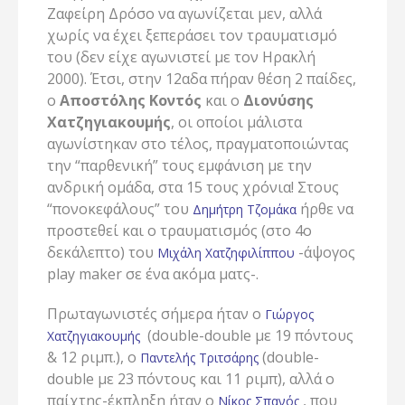
Ζαφείρη Δρόσο να αγωνίζεται μεν, αλλά
χωρίς να έχει ξεπεράσει τον τραυματισμό
του (δεν είχε αγωνιστεί με τον Ηρακλή
2000). Έτσι, στην 12αδα πήραν θέση 2 παίδες,
ο
Αποστόλης Κοντός
και ο
Διονύσης
Χατζηγιακουμής
, οι οποίοι μάλιστα
αγωνίστηκαν στο τέλος, πραγματοποιώντας
την “παρθενική” τους εμφάνιση με την
ανδρική ομάδα, στα 15 τους χρόνια! Στους
“πονοκεφάλους” του
ήρθε να
Δημήτρη Τζομάκα
προστεθεί και ο τραυματισμός (στο 4ο
δεκάλεπτο) του
-άψογος
Μιχάλη Χατζηφιλίππου
play maker σε ένα ακόμα ματς-.
Πρωταγωνιστές σήμερα ήταν ο
Γιώργος
(double-double με 19 πόντους
Χατζηγιακουμής
& 12 ριμπ.), ο
(double-
Παντελής Τριτσάρης
double με 23 πόντους και 11 ριμπ), αλλά ο
παίχτης-έκπληξη ήταν ο
, που
Νίκος Σπανός