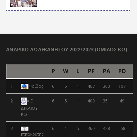
ΑΝΔΡΙΚΟ ΔΩΔΕΚΑΝΗΣΟΥ 2022/2023 (ΟΜΙΛΟΣ ΚΩ)
P
W
L
PF
PA
PD
1
Φοίβος
6
5
1
467
360
107
2
6
5
1
400
351
49
Α.Ε.
ΔΙΚΑΙΟΥ
Κω
3
6
1
5
360
428
-68
Ιπποκράτης