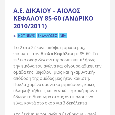
Α.Ε. ΔΙΚΑΊΟΥ – ΑΊΟΛΟΣ
ΚΕΦΆΛΟΥ 85-60 (ΑΝΔΡΙΚΌ
2010/2011)
HOT NEWS
ΕΚΔΗΛΏΣΕΙΣ
ΝΈΑ
IN
Το 2 στα 2 έκανε απόψε η ομάδα μας,
νικώντας τον
Αίολο Κεφάλου
με 85-60. Το
τελικό σκορ δεν αντιπροσωπεύει πλήρως
την εικόνα του αγώνα και σίγουρα αδικεί την
ομάδα της Κεφάλου, μιας και η -αμυντική-
απόδοση της ομάδας μας ήταν κάκιστη.
Πολλά χαμένα αμυντικά ριμπάουντ, κακές
αλληλοβοήθειες και γενικώς η κακή άμυνα
έδωσε το δικαίωμα στους αντιπάλους να
είναι κοντά στο σκορ για 3 δεκάλεπτα.
Στο ξεκίνημα του αγώνα δεχθήκαμε 3 σερί