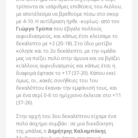
τρίποντα σε ισάριθμες επιθέσεις του Αιόλου,
με αποτέλεσμα να βρεθούμε πίσω στο σκορ
με 4-10. Η αντίδραση ήρθε -κυρίως- από τον
Γιώργο Τρύπα
που έβγαλε πολλούς
αιφνιδιασμούς, και κάπως έτσι κλείσαμε το
δεκάλεπτο με +2 (20-18). Στο ίδιο μοτίβο
κύλησε και το 2ο δεκάλεπτο, με την ομάδα
μας να πιέζει πολύ στην άμυνα και να βγάζει
κι’αλλους αιφνιδιασμούς και κάπως έτσι η
διαφορά έφτασε το +17 (37-20). Κάπου εκεί
όμως, οι…κακές συνήθειες του 1ου
δεκαλέπτου έκαναν την εμφάνισή τους, και
με ένα σερί 0-6 το ημίχρονο έκλεισε στο +11
(37-26).
Στην αρχή του 3ου δεκαλέπτου είχαμε ένα
πολύ άσχημο συμβάν : σε μια διεκδίκηση
της μπάλας ο
Δημήτρης Καλαμπόκης