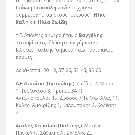
Η διαφορά ξεπέρασε τους 20 πόντους, με τον
Γιάννη Παπούλη
να δίνει χρόνο
συμμετοχής και στους “μικρούς”,
Νίκο
Καλ
ή και
Ηλία Ζωίδη
.
Υ.Γ. Απόντες σήμερα ήταν ο
Βαγγέλης
Τσιαφίτσας
(θλάση στην γάμπα) και ο
Κώστας Πολίτης (σήμερα ήταν….αντίπαλος
κόουτς)
Δεκάλεπτα : 20-18, 37-26, 51-43, 85-60
Α.Ε Δικαίου (Παπούλης)
:Ζωίδης 4, Μάμος
1, Τερζόγλου 8, Τρύπας 34(1),
Αντωνόπουλος 15, Δρόσος 7(1), Μανώλας 11,
Καλής, Αμοιρίδης 1, Καλαμπόκης 2, Κολέσης
2
Αίολος Κεφάλου (Πολίτης)
: Μπέζας,
Παντελής, Σάζαλης Α., Σάζαλης Δ.,