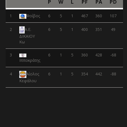
P
W
L
PF
PA
PD
1
Φοίβος
6
5
1
467
360
107
2
6
5
1
400
351
49
Α.Ε.
ΔΙΚΑΙΟΥ
Κω
3
6
1
5
360
428
-68
Ιπποκράτης
4
6
1
5
354
442
-88
Αίολος
Κεφάλου