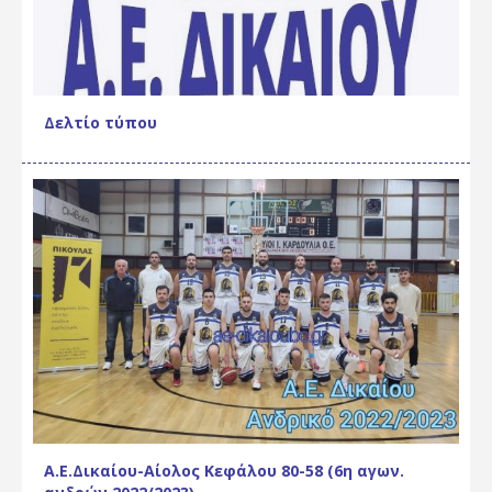
Δελτίο τύπου
Α.Ε.Δικαίου-Αίολος Κεφάλου 80-58 (6η αγων.