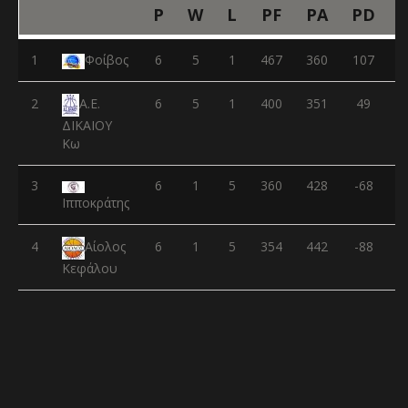
P
W
L
PF
PA
PD
1
Φοίβος
6
5
1
467
360
107
2
6
5
1
400
351
49
Α.Ε.
ΔΙΚΑΙΟΥ
Κω
3
6
1
5
360
428
-68
Ιπποκράτης
4
6
1
5
354
442
-88
Αίολος
Κεφάλου