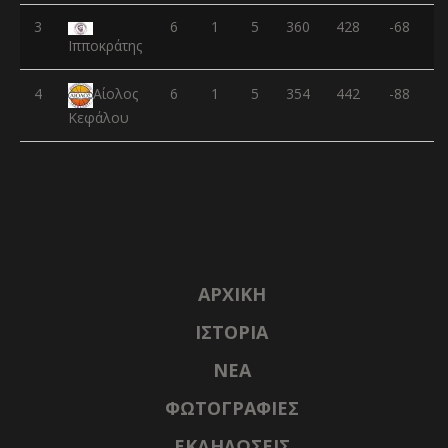
3
6
1
5
360
428
-68
Ιπποκράτης
4
6
1
5
354
442
-88
Αίολος
Κεφάλου
ΑΡΧΙΚΉ
ΙΣΤΟΡΊΑ
NΈΑ
ΦΩΤΟΓΡΑΦΊΕΣ
ΕΚΔΗΛΏΣΕΙΣ