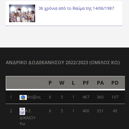
36 χρόνια από το θαύμα της 14/06/1987
ΑΝΔΡΙΚΟ ΔΩΔΕΚΑΝΗΣΟΥ 2022/2023 (ΟΜΙΛΟΣ ΚΩ)
P
W
L
PF
PA
PD
1
Φοίβος
6
5
1
467
360
107
2
6
5
1
400
351
49
Α.Ε.
ΔΙΚΑΙΟΥ
Κω