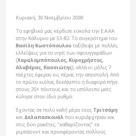
Κυριακή, 30 Νοεμβρίου 2008
Το εφηβικό μας κέρδισε εύκολα την Ε.Α.ΚΑ
στην Κάλυμνο με 53-82. Το συγκρότημα του
Βασίλη Κωστόπουλου
ταξίδεψε με πολλές
ελλείψεις για το νησί των σφουγγαράδων
(
Χαραλαμπόπουλος, Κυροχρήστος,
Αλαβέρας, Κασσιώτης
), αλλά οι μόλις 7
παίχτες έφεραν εις πέρας την αποστολή. Από
το πρώτο κιόλας δεκάλεπτο η διαφορά πήγε
στους 20+ πόντους και το υπόλοιπο ματς
κύλησε στον ίδιο ρυθμό.
Έχοντας σε πολύ καλή μέρα τους
Τριτσάρη
και
Δελαπασκουάλ
που κυριάρχησαν και
στις δύο ρακέτες, “καθαρίζοντας” τα
ριμπάουντ και προσφέροντας πολλούς