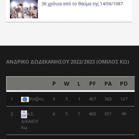
36 χρόνια από το θαύμα της 14/06/1987
ΑΝΔΡΙΚΟ ΔΩΔΕΚΑΝΗΣΟΥ 2022/2023 (ΟΜΙΛΟΣ ΚΩ)
P
W
L
PF
PA
PD
1
Φοίβος
6
5
1
467
360
107
2
6
5
1
400
351
49
Α.Ε.
ΔΙΚΑΙΟΥ
Κω