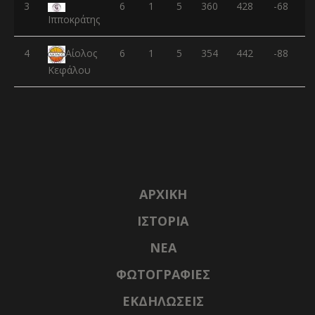
3
6
1
5
360
428
-68
Ιπποκράτης
4
6
1
5
354
442
-88
Αίολος
Κεφάλου
ΑΡΧΙΚΉ
ΙΣΤΟΡΊΑ
NΈΑ
ΦΩΤΟΓΡΑΦΊΕΣ
ΕΚΔΗΛΏΣΕΙΣ