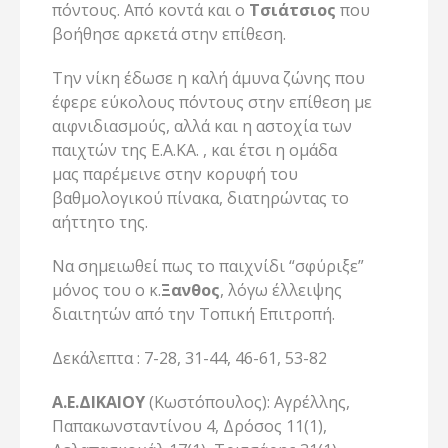
πόντους. Από κοντά και ο
Τσιάτσιος
που
βοήθησε αρκετά στην επίθεση.
Την νίκη έδωσε η καλή άμυνα ζώνης που
έφερε εύκολους πόντους στην επίθεση με
αιφνιδιασμούς, αλλά και η αστοχία των
παιχτών της Ε.Α.ΚΑ. , και έτσι η ομάδα
μας παρέμεινε στην κορυφή του
βαθμολογικού πίνακα, διατηρώντας το
αήττητο της.
Να σημειωθεί πως το παιχνίδι “σφύριξε”
μόνος του ο κ.
Ξανθος
, λόγω έλλειψης
διαιτητών από την Τοπική Επιτροπή.
Δεκάλεπτα : 7-28, 31-44, 46-61, 53-82
Α.Ε.ΔΙΚΑΙΟΥ
(Κωστόπουλος): Αγρέλλης,
Παπακωνσταντίνου 4, Δρόσος 11(1),