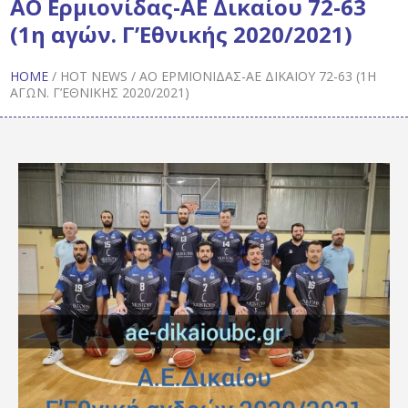
ΑΟ Ερμιονίδας-ΑΕ Δικαίου 72-63
(1η αγών. Γ’Εθνικής 2020/2021)
HOME
/
HOT NEWS
/
ΑΟ ΕΡΜΙΟΝΊΔΑΣ-ΑΕ ΔΙΚΑΊΟΥ 72-63 (1Η
ΑΓΏΝ. Γ’ΕΘΝΙΚΉΣ 2020/2021)