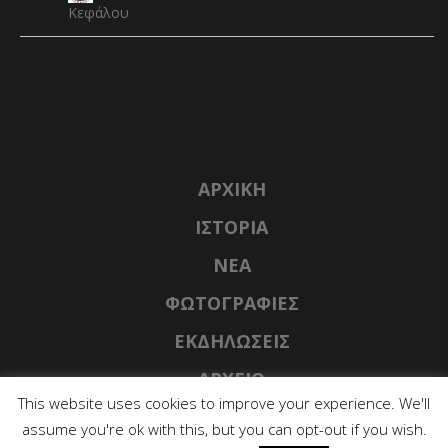
Κεφάλου
ΑΡΧΙΚΉ
ΙΣΤΟΡΊΑ
NΈΑ
ΦΩΤΟΓΡΑΦΊΕΣ
ΕΚΔΗΛΏΣΕΙΣ
ΑΡΧΕΊΟ
This website uses cookies to improve your experience. We'll
assume you're ok with this, but you can opt-out if you wish.