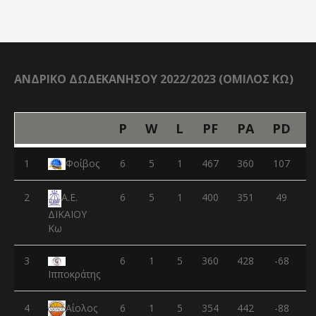
ΑΝΔΡΙΚΟ ΔΩΔΕΚΑΝΗΣΟΥ 2022/2023 (ΟΜΙΛΟΣ ΚΩ)
P
W
L
PF
PA
PD
1
Φοίβος
6
5
1
467
360
107
2
6
5
1
400
351
49
Α.Ε.
ΔΙΚΑΙΟΥ
Κω
3
6
1
5
360
428
-68
Ιπποκράτης
4
6
1
5
354
442
-88
Αίολος