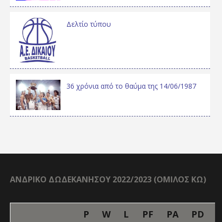
Δελτίο τύπου
36 χρόνια από το θαύμα της 14/06/1987
ΑΝΔΡΙΚΟ ΔΩΔΕΚΑΝΗΣΟΥ 2022/2023 (ΟΜΙΛΟΣ ΚΩ)
P
W
L
PF
PA
PD