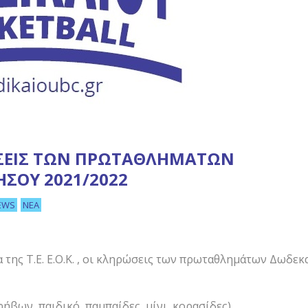
ΣΕΙΣ ΤΩΝ ΠΡΩΤΑΘΛΗΜΆΤΩΝ
ΣΟΥ 2021/2022
EWS
ΝΈΑ
της Τ.Ε. Ε.Ο.Κ. , οι κληρώσεις των πρωταθλημάτων Δωδεκ
βων, παιδικό, παμπαίδες, μίνι, κορασίδες).