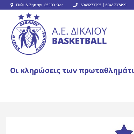
Πυλί & Ζηπάρι, 85300 Κως
6948273795 | 6945797499
Οι κληρώσεις των πρωταθλημάτ