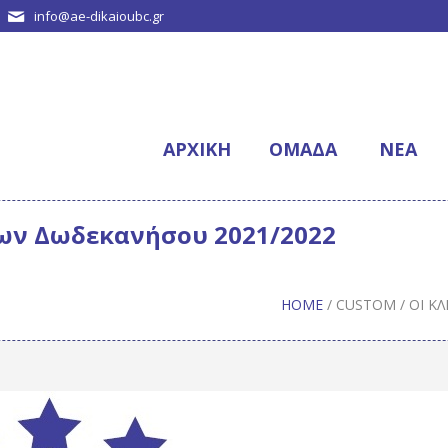
info@ae-dikaioubc.gr
ΑΡΧΙΚΉ
ΟΜΆΔΑ
NΈΑ
ων Δωδεκανήσου 2021/2022
HOME
/
CUSTOM
/
ΟΙ Κ