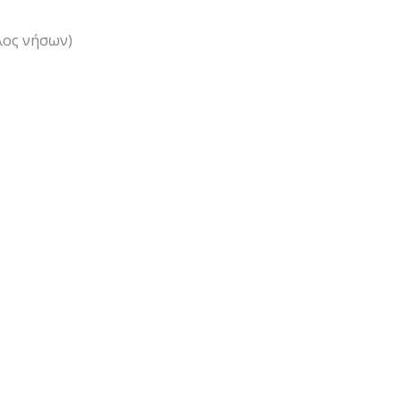
λος νήσων)