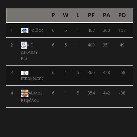
P
W
L
PF
PA
PD
1
Φοίβος
6
5
1
467
360
107
2
6
5
1
400
351
49
Α.Ε.
ΔΙΚΑΙΟΥ
Κω
3
6
1
5
360
428
-68
Ιπποκράτης
4
6
1
5
354
442
-88
Αίολος
Κεφάλου