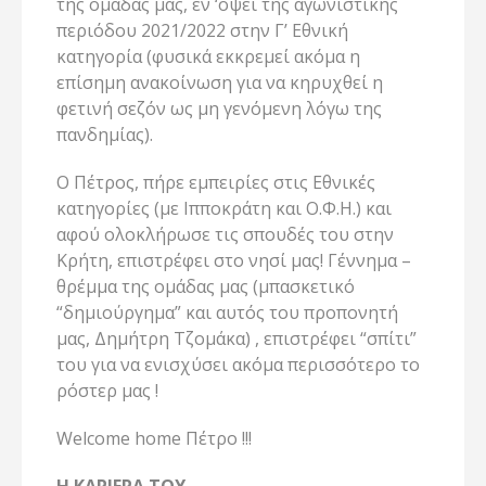
της ομάδας μας, εν ‘όψει της αγωνιστικής
περιόδου 2021/2022 στην Γ’ Εθνική
κατηγορία (φυσικά εκκρεμεί ακόμα η
επίσημη ανακοίνωση για να κηρυχθεί η
φετινή σεζόν ως μη γενόμενη λόγω της
πανδημίας).
Ο Πέτρος, πήρε εμπειρίες στις Εθνικές
κατηγορίες (με Ιπποκράτη και Ο.Φ.Η.) και
αφού ολοκλήρωσε τις σπουδές του στην
Κρήτη, επιστρέφει στο νησί μας! Γέννημα –
θρέμμα της ομάδας μας (μπασκετικό
“δημιούργημα” και αυτός του προπονητή
μας, Δημήτρη Τζομάκα) , επιστρέφει “σπίτι”
του για να ενισχύσει ακόμα περισσότερο το
ρόστερ μας !
Welcome home Πέτρο !!!