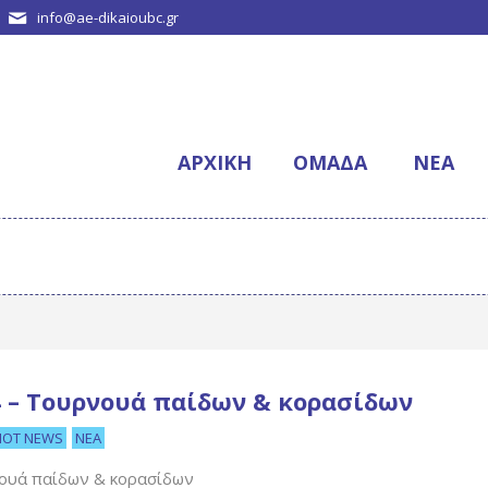
info@ae-dikaioubc.gr
ΑΡΧΙΚΉ
ΟΜΆΔΑ
NΈΑ
 – Τουρνουά παίδων & κορασίδων
HOT NEWS
ΝΈΑ
ουά παίδων & κορασίδων