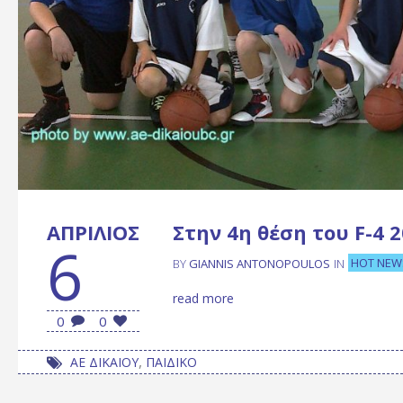
ΑΠΡΊΛΙΟΣ
Στην 4η θέση του F-4 
6
HOT NEW
BY
GIANNIS ANTONOPOULOS
IN
read more
0
0
,
ΑΕ ΔΙΚΑΙΟΥ
ΠΑΙΔΙΚΟ