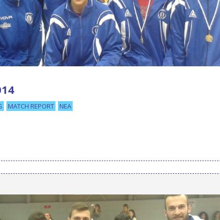
014
S
MATCH REPORT
ΝΈΑ