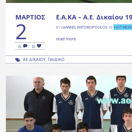
ΜΆΡΤΙΟΣ
Ε.Α.ΚΑ – Α.Ε. Δικαίου 
2
HOT NEW
BY
GIANNIS ANTONOPOULOS
IN
read more
0
0
,
ΑΕ ΔΙΚΑΙΟΥ
ΠΑΙΔΙΚΟ