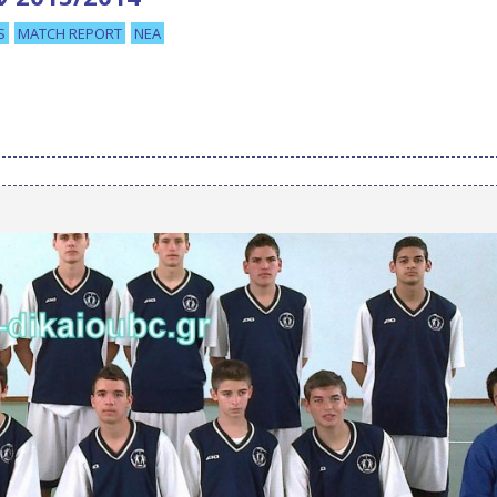
S
MATCH REPORT
ΝΈΑ