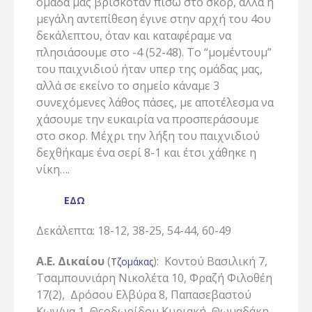
ομάδα μας βρισκόταν πίσω στο σκορ, αλλά η
μεγάλη αντεπίθεση έγινε στην αρχή του 4ου
δεκάλεπτου, όταν και καταφέραμε να
πλησιάσουμε στο -4 (52-48). Το “μομέντουμ”
του παιχνιδιού ήταν υπερ της ομάδας μας,
αλλά σε εκείνο το σημείο κάναμε 3
συνεχόμενες λάθος πάσες, με αποτέλεσμα να
χάσουμε την ευκαιρία να προσπεράσουμε
στο σκορ. Μέχρι την λήξη του παιχνιδιού
δεχθήκαμε ένα σερί 8-1 και έτσι χάθηκε η
νίκη….
ΕΔΩ
Δεκάλεπτα: 18-12, 38-25, 54-44, 60-49
Α.Ε. Δικαίου
(
): Κοντού Βασιλική 7,
Τζομάκας
Τσαμπουνιάρη Νικολέτα 10, Φραζή Φιλοθέη
17(2), Δρόσου Ελβύρα 8, Παπασεβαστού
Κων/να 1, Θεοδωρίδου Κυριακή, Θωμαδάκη