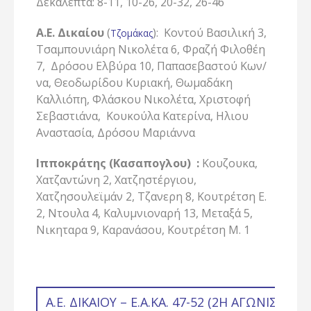
Δεκάλεπτα: 8-11, 10-26, 20-32, 26-46
Α.Ε. Δικαίου
(
): Κοντού Βασιλική 3,
Τζομάκας
Τσαμπουνιάρη Νικολέτα 6, Φραζή Φιλοθέη
7, Δρόσου Ελβύρα 10, Παπασεβαστού Κων/
να, Θεοδωρίδου Κυριακή, Θωμαδάκη
Καλλιόπη, Φλάσκου Νικολέτα, Χριστοφή
Σεβαστιάνα, Κουκούλα Κατερίνα, Ηλιου
Αναστασία, Δρόσου Μαριάννα
Ιπποκράτης (Κασαπογλου) :
Κουζουκα,
Χατζαντώνη 2, Χατζηστέργιου,
Χατζησουλεϊμάν 2, Τζανερη 8, Κουτρέτση Ε.
2, Ντουλα 4, Καλυμνιοναρή 13, Μεταξά 5,
Νικηταρα 9, Καρανάσου, Κουτρέτση Μ. 1
Α.Ε. ΔΙΚΑΊΟΥ – Ε.Α.ΚΑ. 47-52 (2Η ΑΓΩΝΙΣΤΙΚ