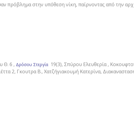
σαν πρόβλημα στην υπόθεση νίκη, παίρνοντας από την αρ
 Θ. 6 ,
19(3), Σπύρου Ελευθερία , Κοκουφτ
Δρόσου Στεργία
ιέττα 2, Γκουτρα Β., Χατζήγιακουμή Κατερίνα, Διακαναστασ