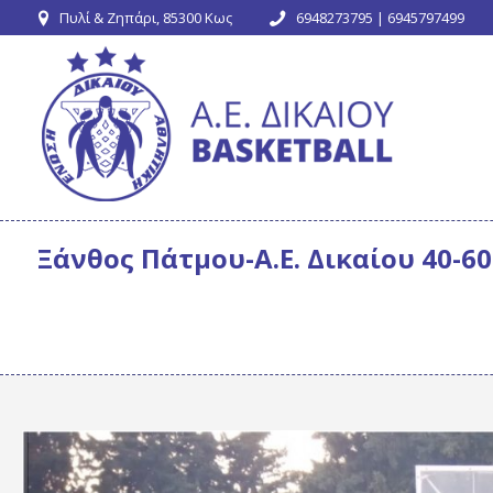
Πυλί & Ζηπάρι, 85300 Κως
6948273795 | 6945797499
Ξάνθος Πάτμου-Α.Ε. Δικαίου 40-6