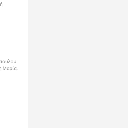
χή
οπουλου
η Μαρία,