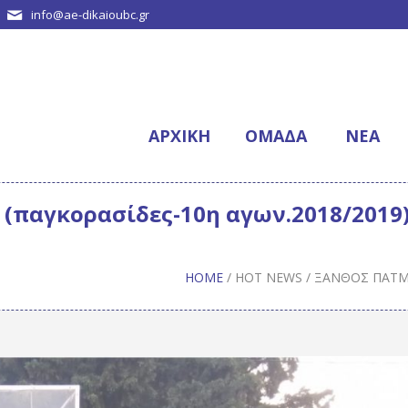
info@ae-dikaioubc.gr
ΑΡΧΙΚΉ
ΟΜΆΔΑ
NΈΑ
0 (παγκορασίδες-10η αγων.2018/2019
HOME
/
HOT NEWS
/
ΞΆΝΘΟΣ ΠΆΤΜΟΥ