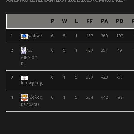
ΑΝΔΡΙΚΟ ΔΩΔΕΚΑΝΗΣΟΥ 2022/2023 (ΟΜΙΛΟΣ ΚΩ)
P
W
L
PF
PA
PD
1
Φοίβος
6
5
1
467
360
107
2
6
5
1
400
351
49
Α.Ε.
ΔΙΚΑΙΟΥ
Κω
3
6
1
5
360
428
-68
Ιπποκράτης
4
6
1
5
354
442
-88
Αίολος
Κεφάλου