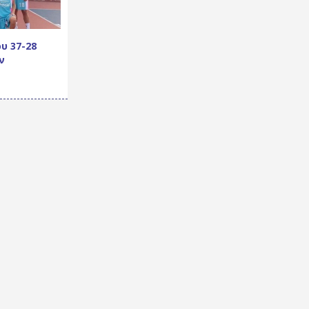
υ 37-28
ν