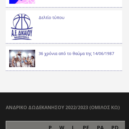
Δελτίο τύπου
36 χρόνια από το θαύμα της 14/06/1987
ΑΝΔΡΙΚΟ ΔΩΔΕΚΑΝΗΣΟΥ 2022/2023 (ΟΜΙΛΟΣ ΚΩ)
P
W
L
PF
PA
PD