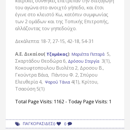
καιρικές συνθήκες επέτρεπαν την διεξαγωγή
του αγώνα στο ανοιχτό γήπεδο, και έτσι
έγινε στο κλειστό Κω, κατόπιν συμφωνίας
των 2 ομάδων και της Τοπικής Επιτροπής,
αλλάζοντας τον γηπεδούχο.
Δεκάλεπτα: 18-7, 27-15, 42-18, 54-31
Α.Ε. Δικαίου(
)
:
5,
Τζομάκας
Μαριέττα Πιτταρά
Σκαρτάδου Θεοδώρα 6,
3(1),
Δρόσου Στεργία
Κοκουφτοπουλου Βιολέτα 2, Δροσου Β.,
Γκούντρα Βάια, Πάντου Φ. 2, Σπύρου
Ελευθερία 4,
4(1), Κρίτου,
Ψαρού Τάνια
Τσαούση 5(1)
Total Page Visits: 1162 - Today Page Visits: 1
ΠΑΓΚΟΡΑΣΙΔΕΣ
0
0