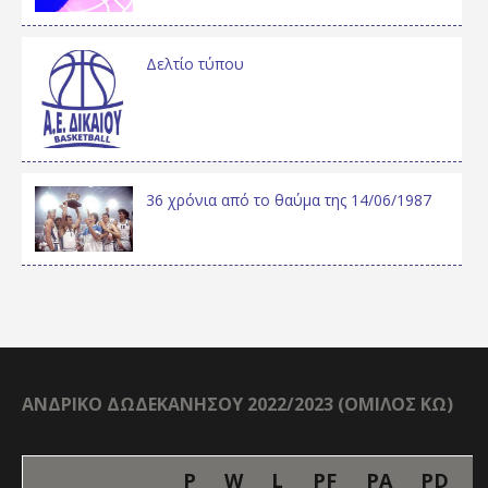
Δελτίο τύπου
36 χρόνια από το θαύμα της 14/06/1987
ΑΝΔΡΙΚΟ ΔΩΔΕΚΑΝΗΣΟΥ 2022/2023 (ΟΜΙΛΟΣ ΚΩ)
P
W
L
PF
PA
PD