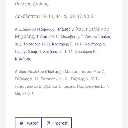
Πολίτης, Δρόσος.
Δεκάλεπτα : 29-14, 44-26, 68-37, 90-51
Χατζηφιλίππου
Μάμος 8,
Α.Ε.Δικαίου
(
Τζομάκας
):
Μιχάλης,
Τρύπας
23(1), Μολυβιάτης 2,
Αντωνόπουλος
9(1),
Τριτσάρης
19(2),
Κρωτήρης Π
. 11(1),
Κρωτήρης Ν
.,
Γεωργαδάκης
4,
Χατζηδαυίδ Π
. 14, Θεοδώρου Κ.,
Κολέσης
Αίολος Κεφάλου (Πολίτης) :
Μπεζας, Τσατσακλάς 2,
Σάζαλης Α. 11, Παπαντωνίου Ν., Σάζαλης Δ. 20(1),
Παπαντωνίου Β. 8(1), Χατζηπαυλής, Παπαντωνίου Ε. 7,
Μαμαλης 3
Twitter
Pinterest