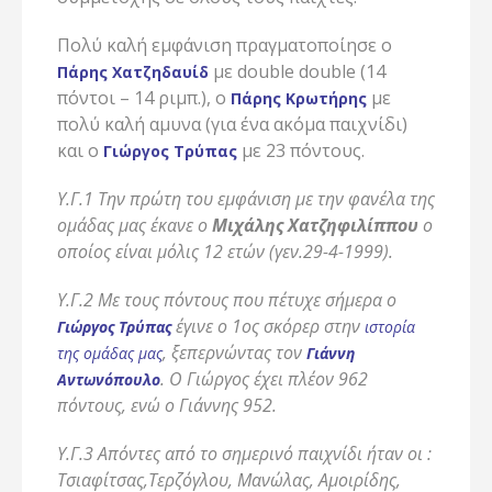
Πολύ καλή εμφάνιση πραγματοποίησε ο
με double double (14
Πάρης Χατζηδαυίδ
πόντοι – 14 ριμπ.), ο
με
Πάρης Κρωτήρης
πολύ καλή αμυνα (για ένα ακόμα παιχνίδι)
και ο
με 23 πόντους.
Γιώργος Τρύπας
Υ.Γ.1 Την πρώτη του εμφάνιση με την φανέλα της
ομάδας μας έκανε ο
Μιχάλης Χατζηφιλίππου
ο
οποίος είναι μόλις 12 ετών (γεν.29-4-1999).
Υ.Γ.2 Με τους πόντους που πέτυχε σήμερα ο
έγινε ο 1ος σκόρερ στην
Γιώργος Τρύπας
ιστορία
, ξεπερνώντας τον
της ομάδας μας
Γιάννη
. Ο Γιώργος έχει πλέον 962
Αντωνόπουλο
πόντους, ενώ ο Γιάννης 952.
Υ.Γ.3 Απόντες από το σημερινό παιχνίδι ήταν οι :
Τσιαφίτσας,Τερζόγλου, Μανώλας, Αμοιρίδης,