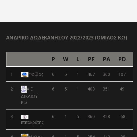
ΑΝΔΡΙΚΟ ΔΩΔΕΚΑΝΗΣΟΥ 2022/2023 (ΟΜΙΛΟΣ ΚΩ)
P
W
L
PF
PA
PD
1
Φοίβος
6
5
1
467
360
107
2
6
5
1
400
351
49
Α.Ε.
ΔΙΚΑΙΟΥ
Κω
3
6
1
5
360
428
-68
Ιπποκράτης
4
6
1
5
354
442
-88