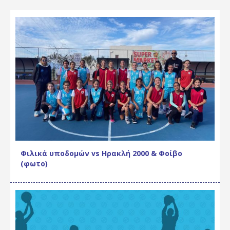
Φιλικά υποδομών vs Ηρακλή 2000 & Φοίβο
(φωτο)