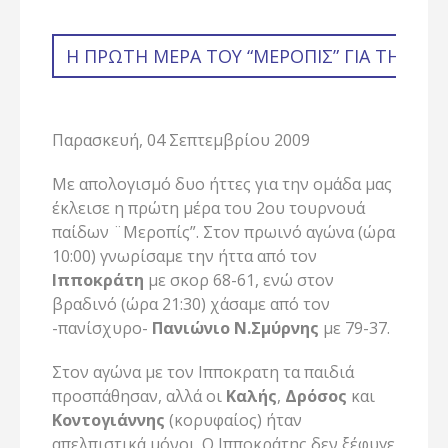
Η ΠΡΏΤΗ ΜΈΡΑ ΤΟΥ “ΜΕΡΟΠΊΣ” ΓΙΑ ΤΗΝ Α.Ε.
Παρασκευή, 04 Σεπτεμβρίου 2009
Με απολογισμό δυο ήττες για την ομάδα μας
έκλεισε η πρώτη μέρα του 2ου τουρνουά
παίδων ¨Μεροπίς”. Στον πρωινό αγώνα (ώρα
10:00) γνωρίσαμε την ήττα από τον
Ιπποκράτη
με σκορ 68-61, ενώ στον
βραδινό (ώρα 21:30) χάσαμε από τον
-πανίσχυρο-
Πανιώνιο Ν.Σμύρνης
με 79-37.
Στον αγώνα με τον Ιπποκρατη τα παιδιά
προσπάθησαν, αλλά οι
Καλής
,
Δρόσος
και
Κοντογιάννης
(κορυφαίος) ήταν
απελπιστικά μόνοι. Ο Ιπποκράτης δεν ξέφυγε