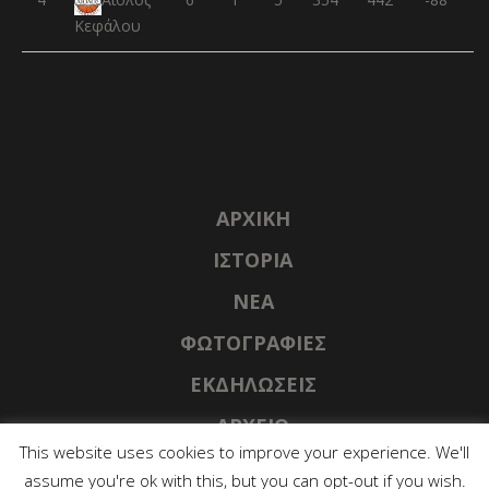
Αίολος
Κεφάλου
ΑΡΧΙΚΉ
ΙΣΤΟΡΊΑ
NΈΑ
ΦΩΤΟΓΡΑΦΊΕΣ
ΕΚΔΗΛΏΣΕΙΣ
ΑΡΧΕΊΟ
This website uses cookies to improve your experience. We'll
assume you're ok with this, but you can opt-out if you wish.