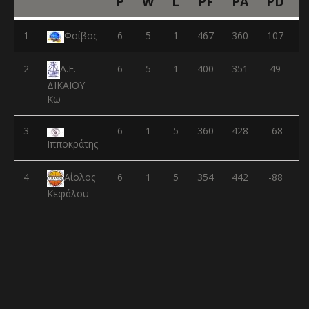
P
W
L
PF
PA
PD
1
Φοίβος
6
5
1
467
360
107
2
6
5
1
400
351
49
Α.Ε.
ΔΙΚΑΙΟΥ
Κω
3
6
1
5
360
428
-68
Ιπποκράτης
4
6
1
5
354
442
-88
Αίολος
Κεφάλου