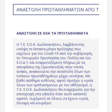
ΑΝΑΣΤΟΛΉ ΠΡΩΤΑΘΛΗΜΆΤΩΝ ΑΠΌ ΤΗΝ Τ.Ε. 
ΑΝΑΣΤΟΛΗ ΣΕ ΟΛΑ ΤΑ ΠΡΩΤΑΘΛΗΜΑΤΑ
Η Τ.Ε. Ε.Ο.Κ. Δωδεκανήσου, λαμβάνοντας
υπόψη τα έκτακτα μέτρα πρόληψης που
ισχύουν για τον Covid-19 από την κυβέρνηση,
το Υπουργείο Προστασίας του Πολίτη και τον
Ε.Ο.Δ.Υ. και εναρμονιζόμενη πλήρως με τις
αποφάσεις της Ομοσπονδίας στην οποία
ανήκει, ανακοινώνει την αναστολή όλων των
τοπικών πρωταθλημάτων μέχρι νεοτέρας. Με
βαθύ αίσθημα ευθύνης, αφού προέχει η υγεία
όλων των εμπλεκόμενων με τον αθλητισμό, η
Τ.Ε. Ε.Ο.Κ. Δωδεκανήσου θα ενημερώσει για την
επιστροφή στα γήπεδα όταν αυτό καταστεί
εφικτό, ευχόμενη σε όλους να έχουν υγεία,
δύναμη και κουράγιο.