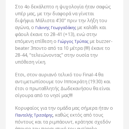
Στο 4ο δεκάλεπτο η ψυχολογία ήταν σαφώς
υπέρ μας, με την διαφορά να γίνεται
διψήφια. Μάλιστα 4’30” πριν την λήξη του
αγώνα, ο
με καλάθι και
Γιάννης Γεωργαδάκης
φάουλ έκανε το 28-41 (+13), ενώ στην
επόμενη επίθεση ο
με buzzer-
Γιώργος Τρύπας
beater 3ποντο από τα 10 μέτρα (!!!!) έκανε το
28-44, “τελειώνοντας” στην ουσία την
υπόθεση νίκη.
Ετσι, στον αυριανό τελικό του Final-4 θα
αντιμετωπίσουμε τον Ιπποκράτη (19:30) και
έτσι ο πρωταθλητής Δωδεκανήσου θα είναι
σίγουρα από το νησί μας!!!!
Κορυφαίος για την ομάδα μας σήμερα ήταν ο
, καθώς εκτός από τους
Παντελής Τριτσάρης
πόντους και τα ριμπάουντ, κράτησε σχεδόν
άποντο τον προσωπικό του αντίπαλο