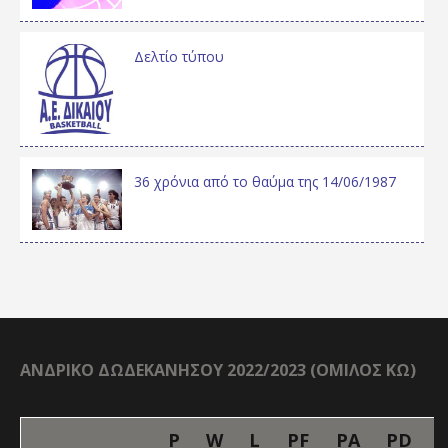
Δελτίο τύπου
36 χρόνια από το θαύμα της 14/06/1987
ΑΝΔΡΙΚΟ ΔΩΔΕΚΑΝΗΣΟΥ 2022/2023 (ΟΜΙΛΟΣ ΚΩ)
P
W
L
PF
PA
PD