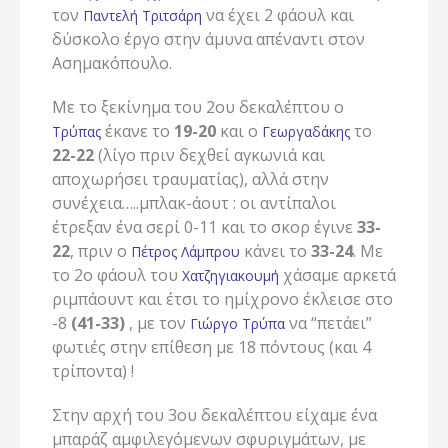
τον
να έχει 2 φάουλ και
Παντελή Τριτσάρη
δύσκολο έργο στην άμυνα απέναντι στον
Ασημακόπουλο.
Με το ξεκίνημα του 2ου δεκαλέπτου ο
έκανε το
19-20
και ο
το
Τρύπας
Γεωργαδάκης
22-22
(λίγο πριν δεχθεί αγκωνιά και
αποχωρήσει τραυματίας), αλλά στην
συνέχεια…..μπλακ-άουτ : οι αντίπαλοι
έτρεξαν ένα σερί 0-11 και το σκορ έγινε
33-
22
, πριν ο
κάνει το
33-24
. Με
Πέτρος Λάμπρου
το 2ο φάουλ του
χάσαμε αρκετά
Χατζηγιακουμή
ριμπάουντ και έτσι το ημίχρονο έκλεισε στο
-8
(41-33)
, με τον
να “πετάει”
Γιώργο Τρύπα
φωτιές στην επίθεση με 18 πόντους (και 4
τρίποντα) !
Στην αρχή του 3ου δεκαλέπτου είχαμε ένα
μπαράζ αμφιλεγόμενων σφυριγμάτων, με