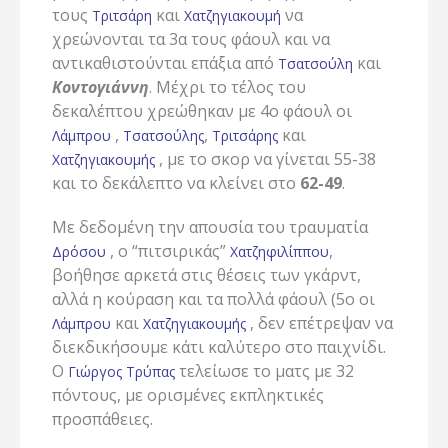
τους
και
να
Τριτσάρη
Χατζηγιακουμή
χρεώνονται τα 3α τους φάουλ και να
αντικαθιστούνται επάξια από
και
Τσατσούλη
Κοντογιάννη
. Μέχρι το τέλος του
δεκαλέπτου χρεώθηκαν με 4ο φάουλ οι
,
,
και
Λάμπρου
Τσατσούλης
Τριτσάρης
, με το σκορ να γίνεται 55-38
Χατζηγιακουμής
και το δεκάλεπτο να κλείνει στο
62-49
.
Με δεδομένη την απουσία του τραυματία
, ο “πιτσιρικάς”
,
Δρόσου
Χατζηφιλίππου
βοήθησε αρκετά στις θέσεις των γκάρντ,
αλλά η κούραση και τα πολλά φάουλ (5ο οι
και
, δεν επέτρεψαν να
Λάμπρου
Χατζηγιακουμής
διεκδικήσουμε κάτι καλύτερο στο παιχνίδι.
Ο
τελείωσε το ματς με 32
Γιώργος Τρύπας
πόντους, με ορισμένες εκπληκτικές
προσπάθειες.