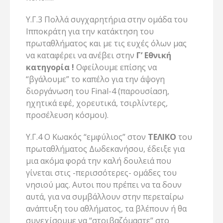
Υ.Γ.3 Πολλά συγχαρητήρια στην ομάδα του
Ιπποκράτη για την κατάκτηση του
πρωταθλήματος και με τις ευχές όλων μας
να καταφέρει να ανέβει στην
Γ’ Εθνική
κατηγορία !
Οφείλουμε επίσης να
“βγάλουμε” το καπέλο για την άψογη
διοργάνωση του Final-4 (παρουσίαση,
ηχητικά εφέ, χορευτικά, τσιρλίντερς,
προσέλευση κόσμου).
Υ.Γ.4 Ο Κωακός “εμφύλιος” στον
ΤΕΛΙΚΟ
του
πρωταθλήματος Δωδεκανήσου, έδειξε για
μια ακόμα φορά την καλή δουλειά που
γίνεται στις -περισσότερες- ομάδες του
νησιού μας. Αυτοι που πρέπει να τα δουν
αυτά, για να συμβάλλουν στην περεταίρω
ανάπτυξη του αθλήματος, τα βλέπουν ή θα
συνεχίσουμε να “στοιβαζόμαστε” στο