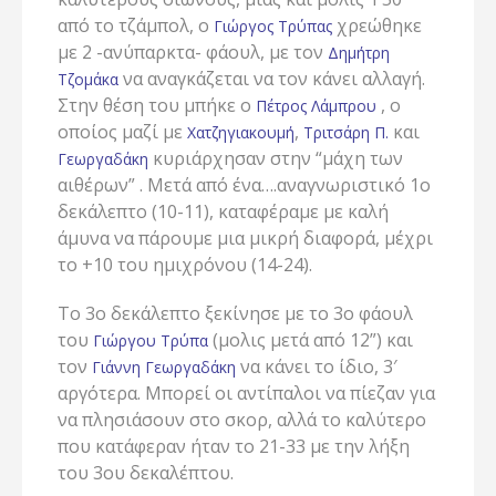
από το τζάμπολ, ο
χρεώθηκε
Γιώργος Τρύπας
με 2 -ανύπαρκτα- φάουλ, με τον
Δημήτρη
να αναγκάζεται να τον κάνει αλλαγή.
Τζομάκα
Στην θέση του μπήκε ο
, ο
Πέτρος Λάμπρου
οποίος μαζί με
,
και
Χατζηγιακουμή
Τριτσάρη Π.
κυριάρχησαν στην “μάχη των
Γεωργαδάκη
αιθέρων” . Μετά από ένα….αναγνωριστικό 1ο
δεκάλεπτο (10-11), καταφέραμε με καλή
άμυνα να πάρουμε μια μικρή διαφορά, μέχρι
το +10 του ημιχρόνου (14-24).
Το 3ο δεκάλεπτο ξεκίνησε με το 3ο φάουλ
του
(μολις μετά από 12”) και
Γιώργου Τρύπα
τον
να κάνει το ίδιο, 3′
Γιάννη Γεωργαδάκη
αργότερα. Μπορεί οι αντίπαλοι να πίεζαν για
να πλησιάσουν στο σκορ, αλλά το καλύτερο
που κατάφεραν ήταν το 21-33 με την λήξη
του 3ου δεκαλέπτου.