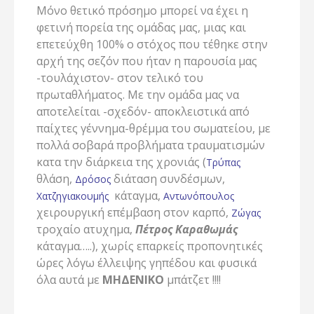
Μόνο θετικό πρόσημο μπορεί να έχει η
φετινή πορεία της ομάδας μας, μιας και
επετεύχθη 100% ο στόχος που τέθηκε στην
αρχή της σεζόν που ήταν η παρουσία μας
-τουλάχιστον- στον τελικό του
πρωταθλήματος. Με την ομάδα μας να
αποτελείται -σχεδόν- αποκλειστικά από
παίχτες γέννημα-θρέμμα του σωματείου, με
πολλά σοβαρά προβλήματα τραυματισμών
κατα την διάρκεια της χρονιάς (
Τρύπας
θλάση,
διάταση συνδέσμων,
Δρόσος
κάταγμα,
Χατζηγιακουμής
Αντωνόπουλος
χειρουργική επέμβαση στον καρπό,
Ζώγας
τροχαίο ατυχημα,
Πέτρος Καραθωμάς
κάταγμα…..), χωρίς επαρκείς προπονητικές
ώρες λόγω έλλειψης γηπέδου και φυσικά
όλα αυτά με
ΜΗΔΕΝΙΚΟ
μπάτζετ !!!!