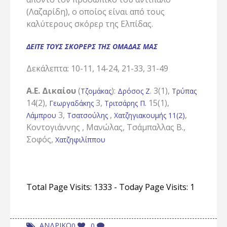
(Λαζαρίδη), ο οποίος είναι από τους
καλύτερους σκόρερ της Ελπίδας.
ΔΕΙΤΕ ΤΟΥΣ ΣΚΟΡΕΡΣ ΤΗΣ ΟΜΑΔΑΣ ΜΑΣ
Δεκάλεπτα: 10-11, 14-24, 21-33, 31-49
Α.Ε. Δικαίου
(
):
. 3(1),
Τζομάκας
Δρόσος Ζ
Τρύπας
14(2),
3,
15(1),
Γεωργαδάκης
Τριτσάρης Π.
3,
,
,
Λάμπρου
Τσατσούλης
Χατζηγιακουμής 11(2)
Κοντογιάννης , Μανώλας, Τσάμπαλλας Β.,
Σοφός,
Χατζηφιλίππου
Total Page Visits: 1333 - Today Page Visits: 1
ΑΝΔΡΙΚΟ
0
0