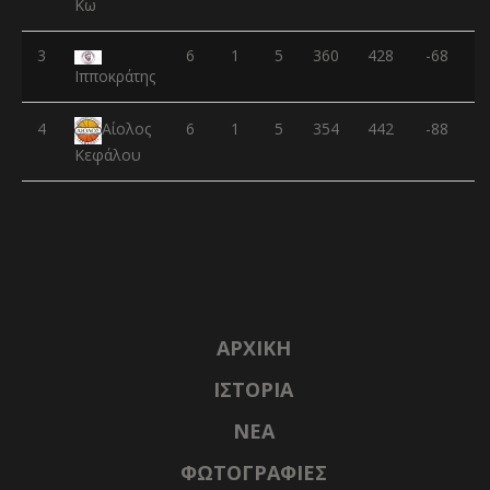
Κω
3
6
1
5
360
428
-68
Ιπποκράτης
4
6
1
5
354
442
-88
Αίολος
Κεφάλου
ΑΡΧΙΚΉ
ΙΣΤΟΡΊΑ
NΈΑ
ΦΩΤΟΓΡΑΦΊΕΣ