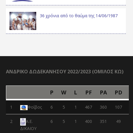
36 χρόνια από το θαύμα της 14/06/1987
ΑΝΔΡΙΚΟ ΔΩΔΕΚΑΝΗΣΟΥ 2022/2023 (ΟΜΙΛΟΣ ΚΩ)
P
W
L
PF
PA
PD
1
Φοίβος
6
5
1
467
360
107
2
6
5
1
400
351
49
Α.Ε.
ΔΙΚΑΙΟΥ