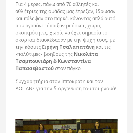
Για 4 μέρες, πάνω από 70 αθλητές και
αθλήτριες της ομάδας μας έτρεξαν, ίδρωσαν
και πάλεψαν στο παρκέ, κάνοντας απλά αυτό
που αγαπάνε : έπαιξαν μπάσκετ, χωρίς
σκοπιμότητες, χωρίς να έχει σημασία το
σκορ και διασκέδασαν με την ψυχή τους, με
την κόουτς
Ειρήνη Τσαλαπατάνη
και τις
-πολύτιμες- βοηθους της
Νικολέτα
Τσαμπουνιάρη & Κωνσταντίνα
Παπασεβαστού
στον πάγκο.
Συγχαρητήρια στον Ιπποκράτη και τον
ΔΟΠΑΒΣ για την διοργάνωση του τουρνουά!