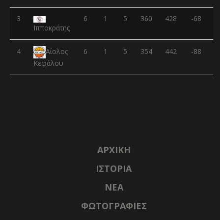
3
6
1
5
360
428
-68
Ιπποκράτης
4
6
1
5
354
442
-88
Αίολος
Κεφάλου
ΑΡΧΙΚΉ
ΙΣΤΟΡΊΑ
NΈΑ
ΦΩΤΟΓΡΑΦΊΕΣ