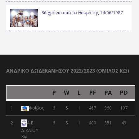
36 χρόνια από το θαύμα της 14/06/1987
ΑΝΔΡΙΚΟ ΔΩΔΕΚΑΝΗΣΟΥ 2022/2023 (ΟΜΙΛΟΣ ΚΩ)
P
W
L
PF
PA
PD
1
Φοίβος
6
5
1
467
360
107
2
6
5
1
400
351
49
Α.Ε.
ΔΙΚΑΙΟΥ
Κω