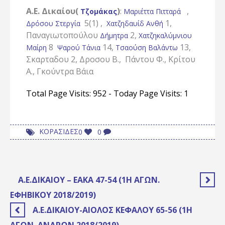
Α.Ε. Δικαίου(
)
:
,
Τζομάκας
Μαριέττα Πιτταρά
5(1) ,
1,
Δρόσου Στεργία
Χατζηδαυίδ Ανθή
Παναγιωτοπούλου
2,
Δήμητρα
Χατζηκαλύμνιου
8
14,
13,
Μαίρη
Ψαρού Τάνια
Τσαούση Βαλάντω
Σκαρταδου 2, Δροσου Β., Πάντου Φ., Κρίτου
Α., Γκούντρα Βάια
Total Page Visits: 952 - Today Page Visits: 1
ΚΟΡΑΣΙΔΕΣ
0
0
Α.Ε.ΔΙΚΑΊΟΥ – ΕΑΚΑ 47-54 (1Η ΑΓΩΝ.
ΕΦΗΒΙΚΟΎ 2018/2019)
Α.Ε.ΔΙΚΑΊΟΥ-ΑΊΟΛΟΣ ΚΕΦΆΛΟΥ 65-56 (1Η