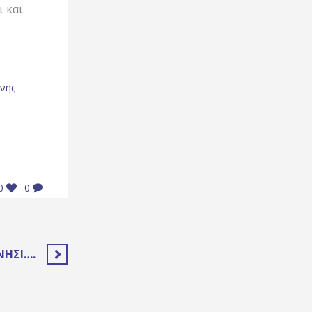
 και
νης
0
0
ΝΗΣΊ….