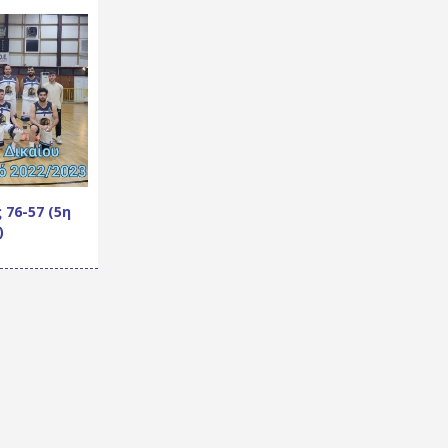
 76-57 (5η
)