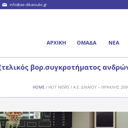
info@ae-dikaioubc.gr
ΑΡΧΙΚΉ
ΟΜΆΔΑ
NΈΑ
48(τελικός βορ.συγκροτήματος ανδρώ
HOME
/
HOT NEWS
/
Α.Ε. ΔΙΚΑΊΟΥ – ΗΡΑΚΛΉΣ 2