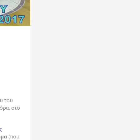
ου του
όρα, στο
ς
ωμα
(που