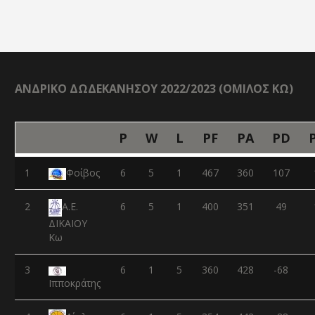
ΑΝΔΡΙΚΟ ΔΩΔΕΚΑΝΗΣΟΥ 2022/2023 (ΟΜΙΛΟΣ ΚΩ)
P
W
L
PF
PA
PD
1
Φοίβος
6
5
1
467
360
107
2
6
5
1
400
351
49
Α.Ε.
ΔΙΚΑΙΟΥ
Κω
3
6
1
5
360
428
-68
Ιπποκράτης