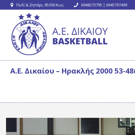
Πυλί & Ζηπάρι, 85300 Κως
6948273795 | 6945797499
Α.Ε. Δικαίου – Ηρακλής 2000 53-